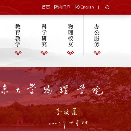
首页
院内门户
English
|
教
科
物
办
育
学
理
公
教
研
校
服
学
究
友
务