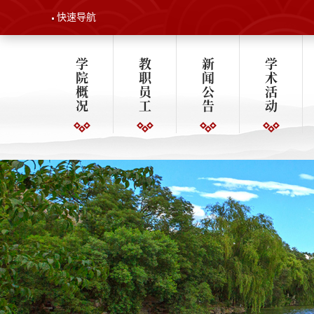
快速导航
学
教
新
学
院
职
闻
术
概
员
公
活
况
工
告
动