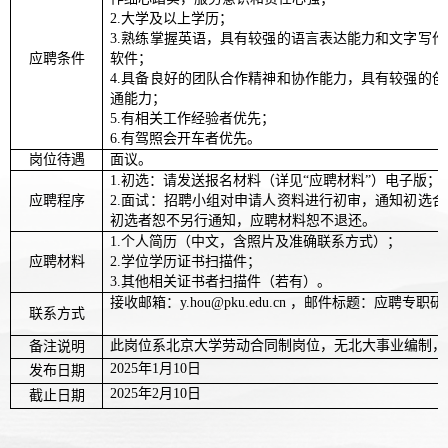
2.大学及以上学历；
3.熟练掌握英语，具有较强的语言表达能力和文字写
应聘条件
软件；
4.具备良好的团队合作精神和协作能力，具有较强的
通能力；
5.有相关工作经验者优先；
6.有驾照会开车者优先。
岗位待遇
面议。
1.初选：请发送报名材料（详见“应聘材料”）电子版；
应聘程序
2.面试：招聘小组对申请人资料进行初审，通知初选
初选者恕不另行通知，应聘材料恕不退还。
1.个人简历（中文，含照片及准确联系方式）；
应聘材料
2.学位学历证书扫描件；
3.其他相关证书者扫描件（若有）。
接收邮箱：
y.hou@pku.edu.cn ，邮件标题：应聘专
联系方式
此岗位系北京大学劳动合同制岗位，无北大事业编制，
备注说明
2025年1月10日
发布日期
2025年2月10日
截止日期