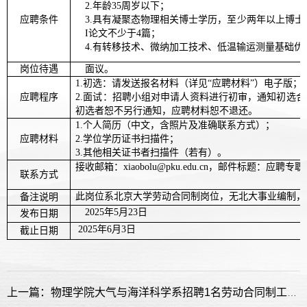
2.年龄35周岁以下；
应聘条件
3.具有凝聚态物理相关博士学历，至少两年以上博士
I论文不少于4篇；
4.有转移技术、微纳加工技术、低温输运测量基础优
岗位待遇
面议。
1.初选：请发送报名材料（详见“应聘材料”）电子版；
应聘程序
2.面试：招聘小组对申请人资料进行初审，通知初选
初选者恕不另行通知，应聘材料恕不退还。
1.个人简历（中文，含照片及准确联系方式）；
应聘材料
2.学位学历证书扫描件；
3.其他相关证书者扫描件（若有）。
接收邮箱：
xiaobolu@pku.edu.cn，邮件标题：应聘
联系方式
此岗位系北京大学劳动合同制岗位，无北大事业编制，
备注说明
2025年5月23日
发布日期
2025年6月3日
截止日期
上一篇：物理学院大气与海洋科学系招聘1名劳动合同制工作人员