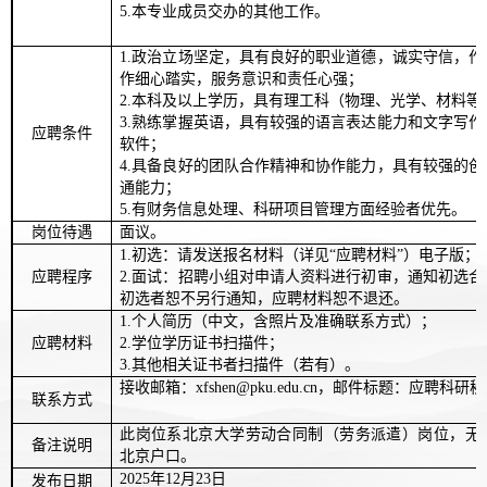
5
.
本专业成员交办的其他工作。
1.政治立场坚定，具有良好的职业道德，诚实守信，
作细心踏实，服务意识和责任心强；
2.本科及以上学历，具有理工科（物理、光学、材料等
3.熟练掌握英语，具有较强的语言表达能力和文字写
应聘条件
软件；
4.具备良好的团队合作精神和协作能力，具有较强的
通能力；
5.有财务信息处理、科研项目管理方面经验者优先。
岗位待遇
面议。
1.初选：请发送报名材料（详见“应聘材料”）电子版；
应聘程序
2.面试：招聘小组对申请人资料进行初审，通知初选
初选者恕不另行通知，应聘材料恕不退还。
1.个人简历（中文，含照片及准确联系方式）；
应聘材料
2.学位学历证书扫描件；
3.
其他相关证书者扫描件（若有）。
接收邮箱：xfshen@pku.edu.cn，邮件标题：应聘科研
联系方式
此岗位系北京大学劳动合同制（劳务派遣）岗位，无
备注说明
北京户口。
202
5
年1
2
月2
3
日
发布日期