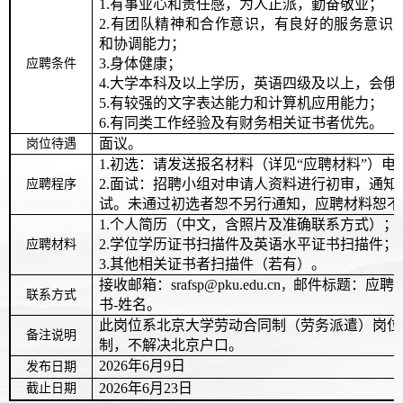
1.有事业心和责任感，为人正派，勤奋敬业；
2.有团队精神和合作意识，有良好的服务意识
和协调能力；
3.身体健康；
应聘条件
4.大学本科及以上学历，英语四级及以上，会俄
5.有较强的文字表达能力和计算机应用能力；
6.有同类工作经验及有财务相关证书者优先。
面议。
岗位待遇
1.初选：请发送报名材料（详见“应聘材料”）电
2.面试：招聘小组对申请人资料进行初审，通知
应聘程序
试。未通过初选者恕不另行通知，应聘材料恕不
1.个人简历（中文，含照片及准确联系方式）；
2.学位学历证书扫描件及英语水平证书扫描件；
应聘材料
3
.
其他相关证书者扫描件（若有）。
接收邮箱：s
rafsp@pku.edu.cn
邮件标题：应聘
，
联系方式
书-姓名。
此岗位系北京大学劳动合同制（劳务派遣）岗位
备注说明
制，不解决北京户口。
2
026
年6月9日
发布日期
2
026
年
6
月
23
日
截止日期