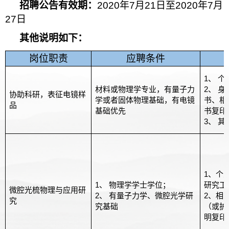
招聘公告有效期：
2020
年
7
月
21
日至
2020
年
7
月
27
日
其他说明如下：
岗位职责
应聘条件
1
、 个
材料或物理学专业，有量子力
2
、 
协助科研，表征电镜样
学或者固体物理基础，有电镜
书、相
品
基础优先
书复印
3
、 
1
、个
1
、 物理学学士学位；
研究工
微腔光梳物理与应用研
2
、 有量子力学、微腔光学研
2
、相
究
究基础
（或护
明复印