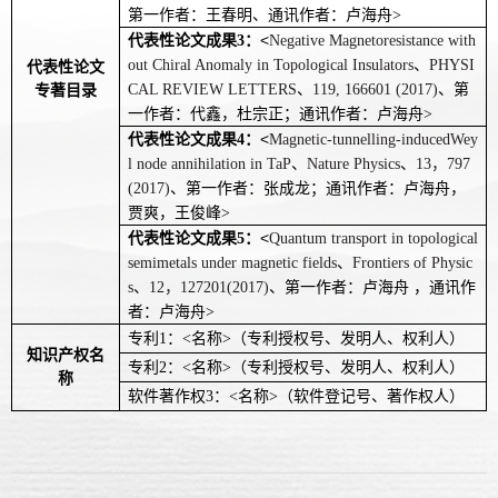
第一作者：王春明、通讯作者：卢海舟
>
<
代表性论文成果
3
：
Negative Magnetoresistance with
out Chiral Anomaly in Topological Insulators
、
PHYSI
代表性论文
CAL REVIEW LETTERS
、
119,
166601 (2017)
、第
专著目录
一作者：代鑫，杜宗正；通讯作者：卢海舟
>
<
代表性论文成果
4
：
Magnetic-tunnelling-inducedWey
l node annihilation in TaP
、
Nature Physics
、
13
，
797
(2017)
、第一作者：张成龙；通讯作者：卢海舟，
贾爽，王俊峰
>
<
代表性论文成果
5
：
Quantum transport in topological
semimetals under magnetic fields
、
Frontiers of Physic
、
s
12
，
127201(2017)
、第一作者：卢海舟
，通讯作
者：卢海舟
>
专利1：<名称>（专利授权号、发明人、权利人）
知识产权名
专利2：<名称>（专利授权号、发明人、权利人）
称
软件著作权3：<名称>（软件登记号、著作权人）