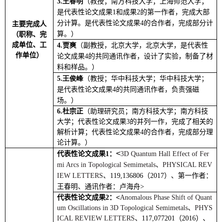
3.王春明
（教授；南方科技大学；上海师范大学；
是代表性论文成果1和成果2的第一作者，完成大部
分计算。是代表性论文成果4的合作者，完成部分计
主要完成人
算。）
（职称、完
成单位、工
4.贾爽
（副教授，北京大学，北京大学，是代表性
作单位）
论文成果4的共同通讯作者，设计了实验，制备了材
料和样品。）
5.王俊峰
（教授；华中科技大学；华中科技大学；
是代表性论文成果4的共同通讯作者，负责强磁
场。）
6.
杜宗正
（助理研究员；南方科技大学；南方科技
大学；代表性论文成果3的并列一作，完成了相关的
解析计算；代表性论文成果4的合作者，完成部分理
论计算。）
<
代表性论文成果
1
：
3D Quantum Hall Effect of Fer
mi Arcs in Topological Semimetals
、
PHYSICAL REV
IEW LETTERS
、
119,136806
（
2017
）、第一作者：
王春明、通讯作者：卢海舟
>
<
代表性论文成果
2
：
Anomalous Phase Shift of Quant
um Oscillations in 3D Topological Semimetals
、
PHYS
ICAL REVIEW LETTERS
、
117,077201
（
2016
）、