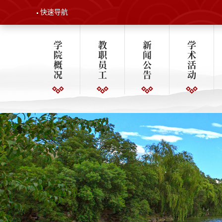
快速导航
学
教
新
学
院
职
闻
术
概
员
公
活
况
工
告
动