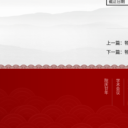
截止日期
上一篇：
下一篇：
院
学
庆
术
廿
会
年
议