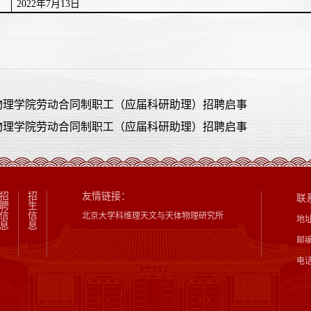
2022
年
7
月
13
日
物理学院劳动合同制职工（应届科研助理）招聘启事
物理学院劳动合同制职工（应届科研助理）招聘启事
招
招
友情链接：
联
聘
生
信
信
北京大学科维理天文与天体物理研究所
地
息
息
邮编
电话