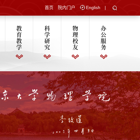
首页
院内门户
English
|
教
科
物
办
育
学
理
公
教
研
校
服
学
究
友
务