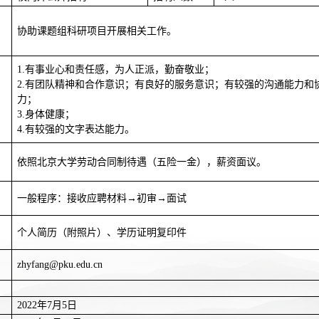
协助课题组科研项目开展相关工作。
1.
有事业心和责任感，为人正派，勤奋敬业；
2.
有团队精神和合作意识；有良好的服务意识；有较强的沟通能力和
力；
3.
身体健康；
4.
有较强的文字表达能力。
依照北京大学劳动合同制待遇（五险一金），薪资面议。
一般程序：接收应聘材料→初审→面试
个人简历（附照片）、学历证明复印件
zhyfang@pku.edu.cn
2022
年
7
月
5
日