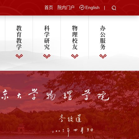
首页
院内门户
English
|
教
科
物
办
育
学
理
公
教
研
校
服
学
究
友
务