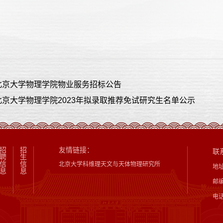
北京大学物理学院物业服务招标公告
京大学物理学院2023年拟录取推荐免试研究生名单公示
招
招
友情链接：
联
聘
生
信
信
北京大学科维理天文与天体物理研究所
地
息
息
邮编
电话