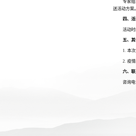
专家组
送活动方案
四、
活
活动时
五、
其
1.
本次
2. 
六、
联
咨询电话