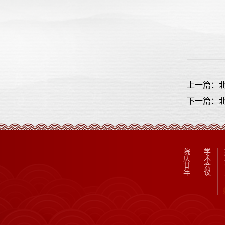
上一篇：
下一篇：北
院
学
庆
术
廿
会
年
议