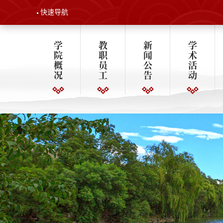
快速导航
学
教
新
学
院
职
闻
术
概
员
公
活
况
工
告
动