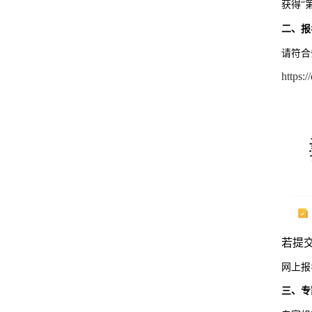
获得“
二、
报
请符合
https
若提
网上报名
三
、
专