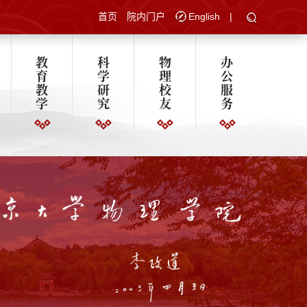
首页
院内门户
English
|
教
科
物
办
育
学
理
公
教
研
校
服
学
究
友
务