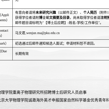
有意向者请将
未来研究兴趣
（以邮件正文）、
个人简历
（附件
1
（
Appli
获得学位者请附
博士论文摘要及目录
，尚未取得学位者请
注明
ents
）
邮件题目请标明为“【博士后应聘】
-
姓名
-
学校
/
工作单位”。
ontact
马文君
,wenjun.ma@pku.edu.cn
n
）
ark
）
初选通过后邮件通知候选人面试；申请材料恕不退回。
（
Due
长期有效
物理学院重离子物理研究所招聘博士后研究人员启事
北京大学物理学院诚邀海外英才申报国家自然科学基金优秀青年