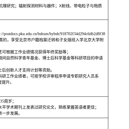
X
机理研究；辐射探测材料与器件；
射线、带电粒子与物质
p://postdocs.pku.edu.cn/bshxm/bybsh/918702f34d294c6db2d8f38
策的，享受北京市户籍档案迁转和子女插班入学北京大学附
还可根据工作业绩情况获得年终奖励等；
期间自然科学青年基金、博士后科学基金等科研项目的申请
士后创新人才支持计划等资助。
科研工作业绩者，可按学校评审程序申请专职研究人员系
度提升。
35
周岁；
水平学术期刊上发表过研究论文，熟练掌握英语者更佳；
进一步发展。