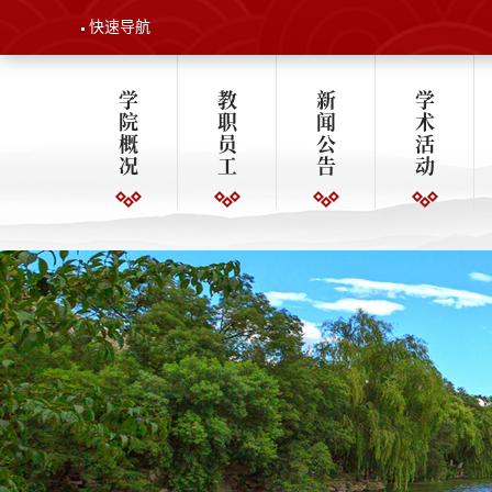
快速导航
学
教
新
学
院
职
闻
术
概
员
公
活
况
工
告
动