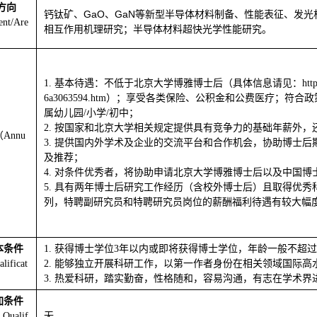
方向
GaO
GaN
钙钛矿、
、
等新型半导体材料制备、性能表征、发光
ent/Are
相互作用机理研究；半导体材料超快光学性能研究。
1.
基本待遇：不低于北京大学博雅博士后（具体信息请见：
htt
6a3063594.htm
）；享受各类保险、公积金和公费医疗；符合政
属幼儿园
/
小学
/
初中；
2.
按国家和北京大学相关规定提供具有竞争力的基础年薪外，
（
Annu
3.
提供国内外学术及企业的交流平台和合作机会，协助博士后
及推荐；
4.
对条件优秀者，将协助申请北京大学博雅博士后以及中国博
5.
具有两年博士后研究工作经历（含校外博士后）且取得优秀
列，特聘副研究员和特聘研究员岗位的薪酬福利待遇有较大幅
本条件
1.
获得博士学位
3
年以内或即将获得博士学位，年龄一般不超过
lificat
2.
能够独立开展科研工作，以第一作者身份在相关领域国际高
3.
热爱科研，踏实勤奋，性格随和，容易沟通，有志在学术界
加条件
 Qualif
无