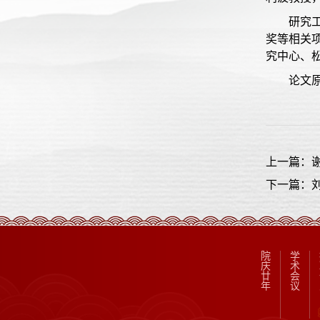
研究
奖等相关
究中心、
论文
上一篇：
下一篇：
院
学
庆
术
廿
会
年
议