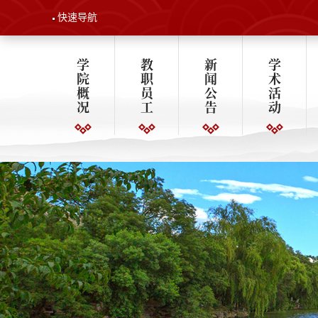
快速导航
学
教
新
学
院
职
闻
术
概
员
公
活
况
工
告
动