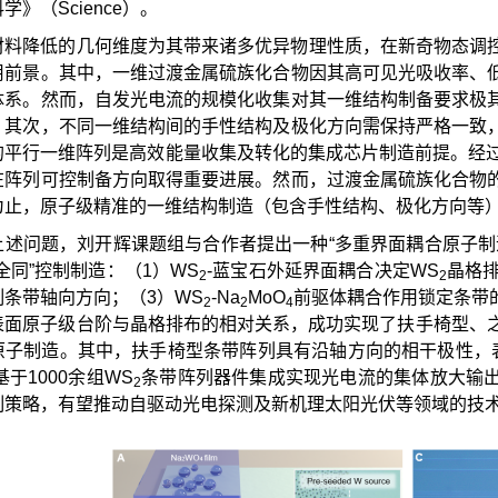
学》（Science）。
材料降低的几何维度为其带来诸多优异物理性质，在新奇物态调
用前景。其中，一维过渡金属硫族化合物因其高可见光吸收率、
体系。然而，自发光电流的规模化收集对其一维结构制备要求极
；其次，不同一维结构间的手性结构及极化方向需保持严格一致
的平行一维阵列是高效能量收集及转化的集成芯片制造前提。经过
在阵列可控制备方向取得重要进展。然而，过渡金属硫族化合物
为止，原子级精准的一维结构制造（包含手性结构、极化方向等
上述问题，刘开辉课题组与合作者提出一种“多重界面耦合原子制
全同”控制制造：（1）WS
-蓝宝石外延界面耦合决定WS
晶格排
2
2
制条带轴向方向；（3）WS
-Na
MoO
前驱体耦合作用锁定条带
2
2
4
表面原子级台阶与晶格排布的相对关系，成功实现了扶手椅型、
子制造。其中，扶手椅型条带阵列具有沿轴方向的相干极性，表现
于1000余组WS
条带阵列器件集成实现光电流的集体放大输
2
制策略，有望推动自驱动光电探测及新机理太阳光伏等领域的技