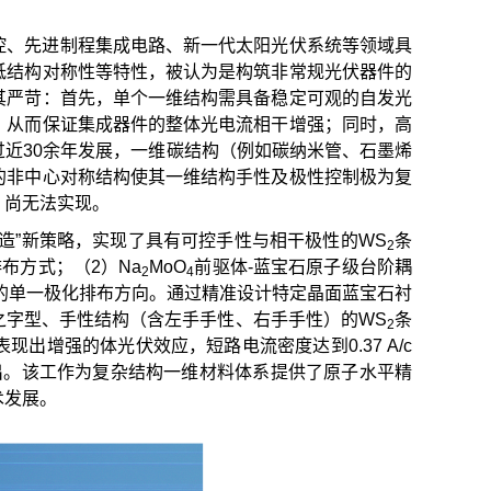
控、先进制程集成电路、新一代太阳光伏系统等领域具
低结构对称性等特性，被认为是构筑非常规光伏器件的
其严苛：首先，单个一维结构需具备稳定可观的自发光
，从而保证集成器件的整体光电流相干增强；同时，高
近30余年发展，一维碳结构（例如碳纳米管、石墨烯
的非中心对称结构使其一维结构手性及极性控制极为复
）尚无法实现。
造”新策略，实现了具有可控手性与相干极性的WS
条
2
布方式；（2）Na
MoO
前驱体-蓝宝石原子级台阶耦
2
4
的单一极化排布方向。通过精准设计特定晶面蓝宝石衬
之字型、手性结构（含左手手性、右手手性）的WS
条
2
出增强的体光伏效应，短路电流密度达到0.37 A/c
出。该工作为复杂结构一维材料体系提供了原子水平精
术发展。