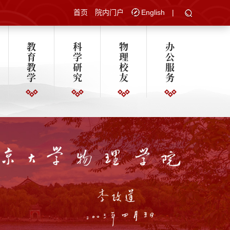
首页
院内门户
English
|
教
科
物
办
育
学
理
公
教
研
校
服
学
究
友
务