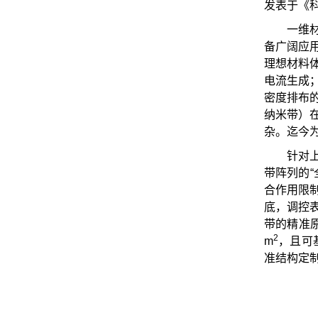
发表于《科
一维
备广阔应
理想材料
电流生成
密度排布
纳米带）
杂。迄今
针对
带阵列的“
合作用限
底，调控
带的精准原
2
m
，且可基
准结构定