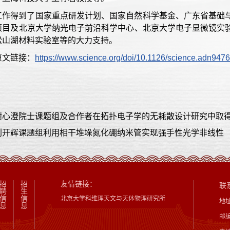
工作得到了国家重点研发计划、国家自然科学基金、广东省基础
项目及北京大学纳光电子前沿科学中心、北京大学电子显微镜实
松山湖材料实验室等的大力支持。
原文链接：
https://www.science.org/doi/10.1126/science.adn9476
谢心澄院士课题组及合作者在拓扑电子学的无耗散设计研究中取
刘开辉课题组利用相干堆垛氮化硼纳米管实现强手性光学非线性
招
招
友情链接：
联
聘
生
信
信
北京大学科维理天文与天体物理研究所
地
息
息
邮编