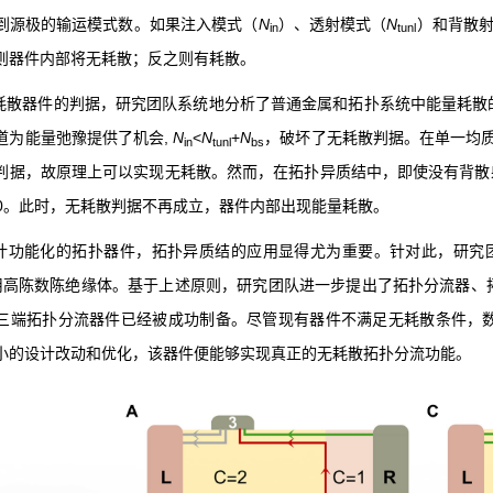
到源极的输运模式数。如果注入模式（
N
）、透射模式（
N
）和背散
in
tunl
则器件内部将无耗散；反之则有耗散。
耗散器件的判据，研究团队系统地分析了普通金属和拓扑系统中能量耗散
道为能量弛豫提供了机会
,
N
<
N
+
N
，破坏了无耗散判据。在单一均
in
tunl
bs
判据，故原理上可以实现无耗散。然而，在拓扑异质结中，即使没有背散
0
。此时，无耗散判据不再成立，器件内部出现能量耗散。
计功能化的拓扑器件，拓扑异质结的应用显得尤为重要。针对此，研究
用高陈数陈绝缘体。基于上述原则，研究团队进一步提出了拓扑分流器、
三端拓扑分流器件已经被成功制备。尽管现有器件不满足无耗散条件，
小的设计改动和优化，该器件便能够实现真正的无耗散拓扑分流功能。