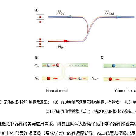
 （A）无耗散拓扑器件判据示意图；（B）普通金属不满足无耗散判据，有耗散；（C
器件内部有能量耗散（E）；F满足判据的拓扑异质结，
耗散拓扑器件的实际应用需求，研究团队深入探索了拓扑电子器件能否实
，其中
N
代表连接源极（高化学势）的输运模式数、
N
代表从源极出发
in
tunl