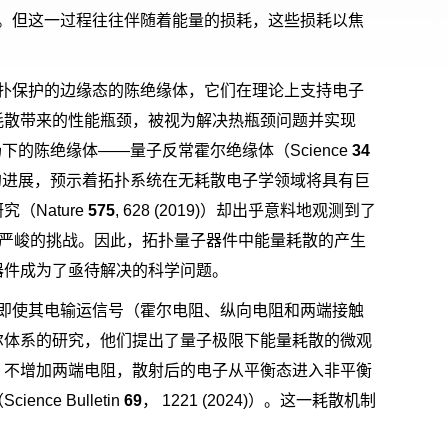
。但这一过程往往伴随着能量的损耗，这些损耗以焦
扑保护的边缘态的陈绝缘体，它们在理论上支持电子
耗散带来的性能瓶颈，被视为解决热瓶颈问题并实现
场下的陈绝缘体——量子反常霍尔绝缘体（
Science
34
的进展，预示着拓扑系统在无耗散电子学领域将具有巨
研究（
Nature
575
, 628 (2019)
）却出乎意料地观测到了
严峻的挑战。因此，拓扑量子器件中能量耗散的产生
器件成为了亟待解决的科学问题。
即使其电输运信号（霍尔电阻、纵向电阻和两端接触
尔体系的研究，他们提出了量子极限下能量耗散的微观
，不增加两端电阻，散射后的电子从平衡态进入非平衡
（
Science Bulletin
69
，
1221 (2024)
）。这一耗散机制