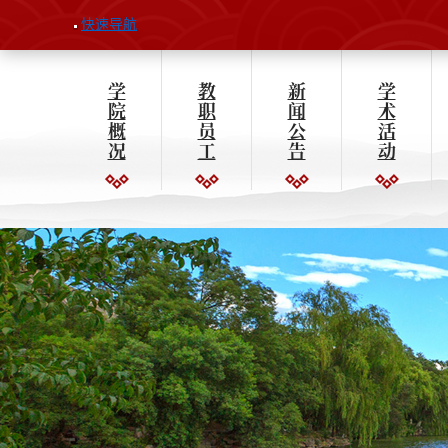
快速导航
学
教
新
学
院
职
闻
术
概
员
公
活
况
工
告
动