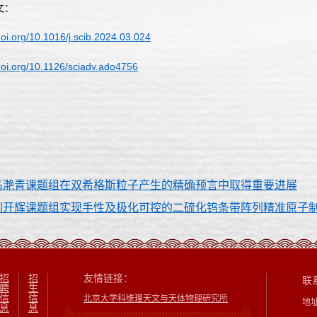
文：
doi.org/10.1016/j.scib.2024.03.024
/doi.org/10.1126/sciadv.ado4756
马滟青课题组在双希格斯粒子产生的精确预言中取得重要进展
刘开辉课题组实现手性及极化可控的二硫化钨条带阵列精准原子
招
招
友情链接：
联
聘
生
信
信
北京大学科维理天文与天体物理研究所
地
息
息