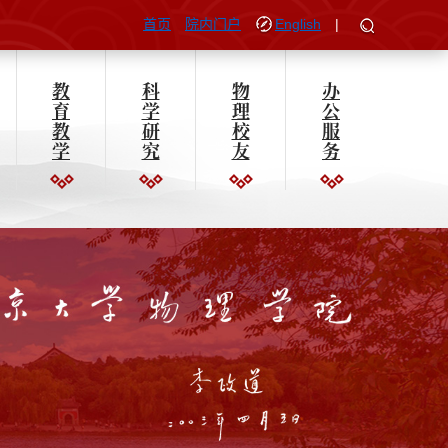
首页
院内门户
English
|
教
科
物
办
育
学
理
公
教
研
校
服
学
究
友
务