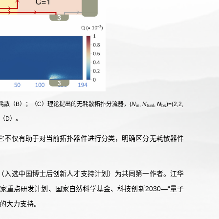
部有耗散（B）；（C）理论提出的无耗散拓扑分流器，(
N
,
N
,
N
)=(2,2,
in
tunl
bs
（D）。
它不仅有助于对当前拓扑器件进行分类，明确区分无耗散器件
（入选中国博士后创新人才支持计划）为共同第一作者。江华
家重点研发计划、国家自然科学基金、科技创新
2030—“
量子
的大力支持。