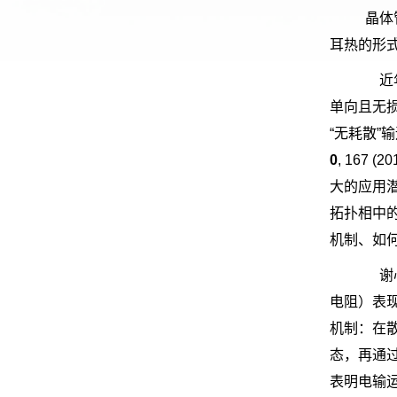
晶体
耳热的形
近年
单向且无
“
无耗散
”
输
0
, 167 (20
大的应用
拓扑相中
机制、如
谢心
电阻）表
机制：在
态，再通
表明电输