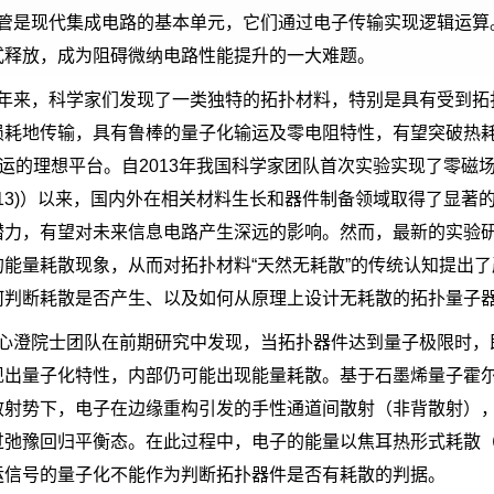
管是现代集成电路的基本单元，它们通过电子传输实现逻辑运算
式释放，成为阻碍微纳电路性能提升的一大难题。
来，科学家们发现了一类独特的拓扑材料，特别是具有受到拓
损耗地传输，具有鲁棒的量子化输运及零电阻特性，有望突破热
运的理想平台。自
2013
年我国科学家团队首次实验实现了零磁
13)
）以来，国内外在相关材料生长和器件制备领域取得了显著
潜力，有望对未来信息电路产生深远的影响。然而，最新的实验
的能量耗散现象，从而对拓扑材料
“
天然无耗散
”
的传统认知提出了
何判断耗散是否产生、以及如何从原理上设计无耗散的拓扑量子
澄院士团队在前期研究中发现，当拓扑器件达到量子极限时，
现出量子化特性，内部仍可能出现能量耗散。基于石墨烯量子霍
散射势下，电子在边缘重构引发的手性通道间散射（非背散射）
过弛豫回归平衡态。在此过程中，电子的能量以焦耳热形式耗散
运信号的量子化不能作为判断拓扑器件是否有耗散的判据。