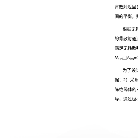
背散射返回
间的平衡，
根据无
的背散射通
满足无耗散
N
且
N
=
tunl
bs
为了设
据；
2
）采
陈绝缘体的
导，通过极