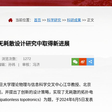
当前位置：
首页
>>
科学研究
>>
科研成果
>> 正文
无耗散设计研究中取得新进展
浏览次数：
1272
编辑：孙祎 | 审核：冯济
旦大学理论物理与信息科学交叉中心江华教授、北京
制，并提出了创新的设计策略，实现了无耗散的拓扑电
ipationless topotronics
）为题，于
2024
年
6
月
5
日发表