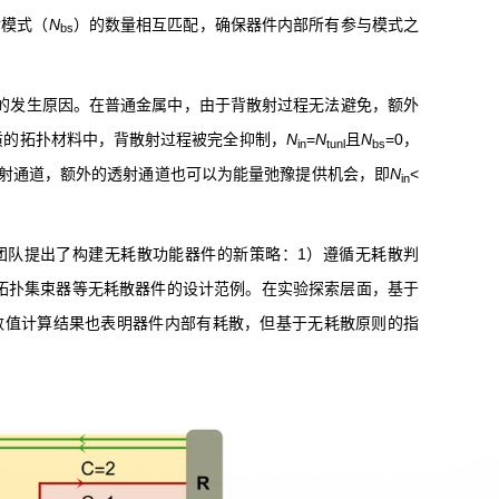
射模式（
N
）的数量相互匹配，确保器件内部所有参与模式之
bs
的发生原因。在普通金属中，由于背散射过程无法避免，额外
质的拓扑材料中，背散射过程被完全抑制，
N
=
N
且
N
=0
，
in
tunl
bs
射通道，额外的透射通道也可以为能量弛豫提供机会，即
N
<
in
团队提出了构建无耗散功能器件的新策略：
1
）遵循无耗散判
拓扑集束器等无耗散器件的设计范例。在实验探索层面，基于
数值计算结果也表明器件内部有耗散，但基于无耗散原则的指