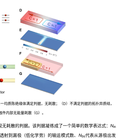
）单一均质陈绝缘体满足判据，无耗散；（D）不满足判据的拓扑异质结，
器件内部无能量耗散（G）。
现无耗散的判据。该判据凝练成了一个简单的数学表达式：
N
in
透射到漏极（低化学势）的输运模式数、
N
代表从源极出发
bs