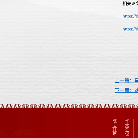
相关论
https://
https:/
上一篇：
下一篇：
院
学
庆
术
廿
会
年
议