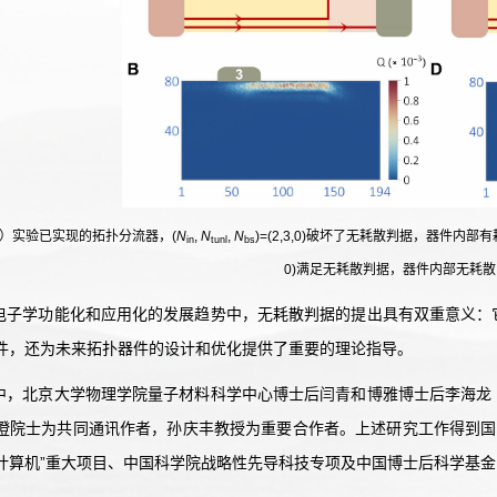
（A）实验已实现的拓扑分流器，(
N
,
N
,
N
)=(2,3,0)破坏了无耗散判据，器件内
in
tunl
bs
0)满足无耗散判据，器件内部无耗散
电子学功能化和应用化的发展趋势中，无耗散判据的提出具有双重意义：
件，还为未来拓扑器件的设计和优化提供了重要的理论指导。
中，北京大学物理学院量子材料科学中心博士后闫青和博雅博士后李海龙
澄院士为共同通讯作者，孙庆丰教授为重要合作者。上述研究工作得到国
计算机
”
重大项目、中国科学院战略性先导科技专项及中国博士后科学基金