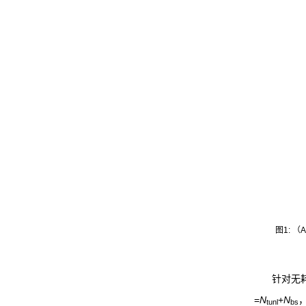
图1:
针对无
=
N
+
N
tunl
bs