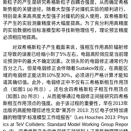
斯粒子的产生是研究希格斯粒子自耦合强度，从而确定希格
斯势能的关键途径。随着大型强子对撞机实验的顺利进行，
特别是未来高亮度大型强子对撞机的投入使用，双希格斯粒
子产生的实验测量精度将大幅度提高。为了充分利用高精度
的实验数据检验标准模型和寻找新物理信号，理论预言精度
必须相应地提高。
对双希格斯粒子产生截面来说，强相互作用高阶辐射修
正导致的误差已经缩小到了5%左右，电弱高阶效应是当前理
论预测中的最大不确定因素。次领头阶的电弱修正通常约为
百分之几，但是电弱修正会伴随着Sudakov效应，在高能区
域的电弱修正能达到10%至30%，必须进行严格计算才能知
道其确切值。此外，电弱修正中不仅有三希格斯相互作用顶
点（如图1 (a) 所示），还包含四希格斯粒子相互作用顶点
（如图1 (b) 所示），从而能够通过电弱修正间接研究四希格
斯相互作用顶点的强度。由于该过程的重要性，早在2013年
出版的高能物理综述性文章“莱苏什 2013: 万亿电子伏特加速
器的物理学:标准模型工作组报告”（Les Houches 2013: Phys
ics at TeV Colliders: Standard Model Working Group Repor