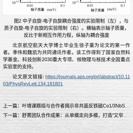
图2 中子自旋-电子自旋耦合强度的实验限制（左），与
质子自旋-电子自旋的实验限制（右）。横轴表示轴子质量，
反比于新相互作用力程，纵轴为耦合强度
北京航空航天大学博士毕业生徐子童为论文的第一作
者。季伟和魏凯为共同通讯作者。该工作得到了国家自然科
学基金、科技创新2030重大专项、核物理与核技术全国重点
实验室的支持。
论文原文链接:
https://journals.aps.org/prl/abstract/10.11
03/PhysRevLett.134.181801
上一篇：叶堉课题组与合作者揭示非共面反铁磁Co1/3NbS2中的拓扑输运行为
下一篇：舒菁团队合作成果：从单模走向多模，打造“又窄又宽”的暗物质与引力波探测器