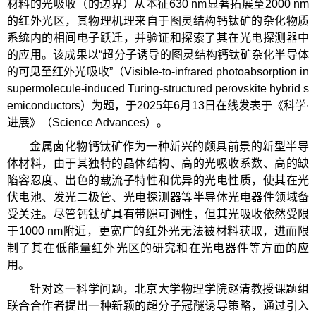
材料的光吸收（的边界）从本征630 nm显著拓展至2000 nm
的红外光区，其物理机理来自于图灵结构钙钛矿的杂化物质
系统内的相间电子跃迁，并验证和探索了其在光电探测器中
的应用。该成果以“超分子诱导的图灵结构钙钛矿杂化半导体
的可见至红外光吸收”（Visible-to-infrared photoabsorption in
supermolecule-induced Turing-structured perovskite hybrid s
emiconductors）为题，于2025年6月13日在线发表于《科学∙
进展》（Science Advances）。
金属卤化物钙钛矿作为一种新兴的颇具前景的新型半导
体材料，由于其独特的晶体结构、高的光吸收系数、高的缺
陷容忍度、出色的载流子特性和优异的光电性质，使其在光
伏电池、发光二极管、光电探测器等半导体光电器件领域备
受关注。尽管钙钛矿具有带隙可调性，但其光吸收依然受限
于1000 nm附近，更宽广的红外光无法被材料获取，进而限
制了其在低能量红外光区的研究和在光电器件等方面的应
用。
针对这一科学问题，北京大学物理学院赵清教授课题组
联合合作者提出一种新颖的超分子冠醚诱导策略，通过引入