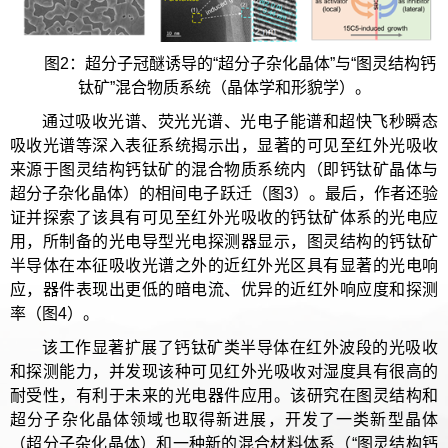
图2：超分子冠醚诱导的“超分子杂化晶体”与“图灵结构钙
钛矿”混合物质系统（晶体学和形貌学）。
通过吸收光谱、荧光光谱、光电子能谱和超快飞秒瞬态
吸收光谱等深入表征系统揭示出，显著的可见至红外光吸收
来源于图灵结构钙钛矿的混合物质系统内（即钙钛矿晶体与
超分子杂化晶体）的相间电子跃迁（图3）。最后，作者还验
证并探索了该具有可见至红外光吸收的钙钛矿体系的光电应
用，所制备的光电导型光电探测器显示，图灵结构的钙钛矿
半导体在本征吸收光谱之外的近红外光区具有显著的光电响
应，器件表现出更低的暗电流、优异的近红外响应度和探测
率（图4）。
该工作显著扩展了钙钛矿类半导体在红外波段的光吸收
和探测能力，并发现该种可见红外光吸收对湿度具有很高的
耐受性，有利于未来的光电器件应用。该研究在图灵结构和
超分子杂化晶体领域也取得新进展，开发了一类新型晶体
（超分子杂化晶体）和一种新的混合材料体系（“图灵结构钙