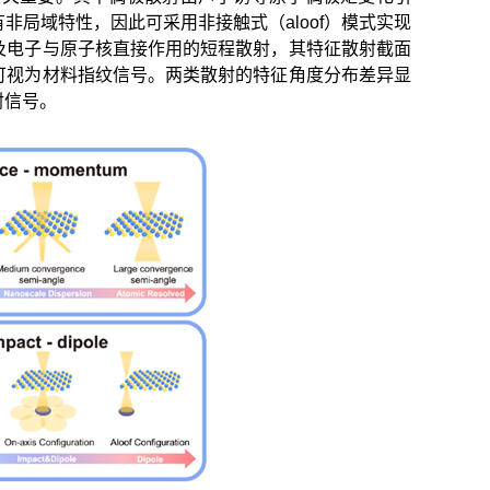
局域特性，因此可采用非接触式（aloof）模式实现
及电子与原子核直接作用的短程散射，其特征散射截面
可视为材料指纹信号。两类散射的特征角度分布差异显
射信号。