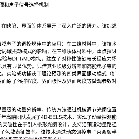
率原理和声子信号选择机制
势，在缺陷、界面等体系展开了深入广泛的研究。该综述
对局域声子的调控规律中的应用：在二维材料中，该技术
对局域振动模式的影响；在三维块体材料中，重点探讨
实验与DFT/MD模拟，建立了对称性破缺与长程应力场
也具有显著优势。凭借其亚埃级分辨率和高能电子束的
代性。实验成功捕获了理论预测的四类界面振动模式（扩
界面原子混排程度、界面极性及界面密度等微观参数对
1
量级的动量分辨率。传统方法通过机械调节光阑位置
高鹏团队发展了4D-EELS技术，实现了动量探测能
术的突破性在于引入条形光阑设计，支持沿预设动量路径
子色散表征效率。该技术通过动态调控电子束会聚半