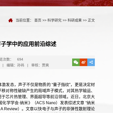
当前位置：
首页
>>
科学研究
>>
科研成果
>> 正文
声子学中的应用前沿综述
览次数：
694
 | 编辑：孙祎 | 审核：贾爽
激发态，声子不仅是物质的 “量子指纹”，更是决定材
平移对称性破缺产生的局域声子模式，对其热学输运、
用于芯片热管理、界面超导等前沿领域。近日，北京大
学会·纳米》（ACS Nano）发表综述文章 “纳米
nonics: A Review）。文章以快电子与声子的非弹性散射理论