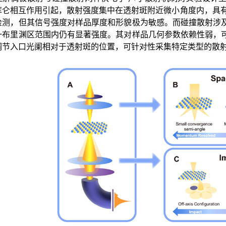
库仑相互作用引起，散射强度集中在透射斑附近微小角度内，具有非
检测，但其信号强度对样品厚度和形貌极为敏感。而碰撞散射涉
一布里渊区范围内仍有显著强度。其对样品几何参数依赖性弱，
调节入口光阑相对于透射斑的位置，可针对性采集特定类型的散