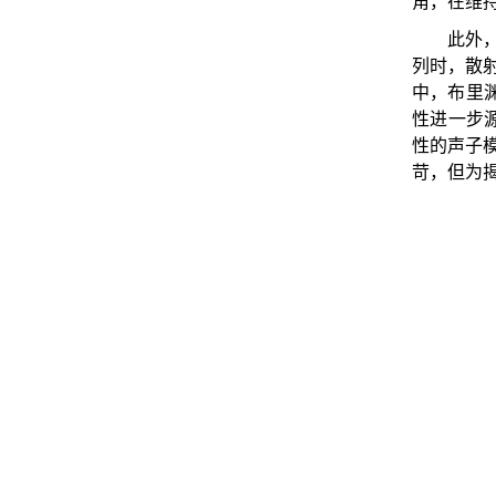
角，在维
此外
列时，散
中，布里
性进一步
性的声子
苛，但为