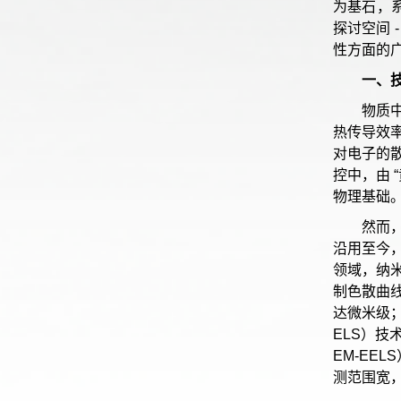
为基石，
探讨空间
性方面的
一、技
物质
热传导效
对电子的
控中，由
物理基础
然而
沿用至今
领域，纳
制色散曲线
达微米级
ELS）
EM-EE
测范围宽