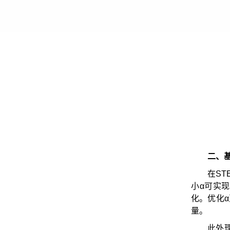
二、
在S
小α可实
化。优化
量。
此外