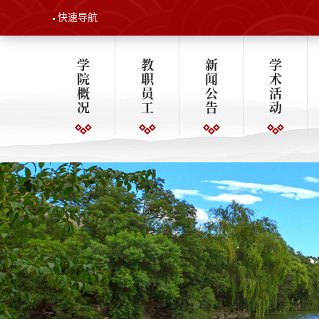
快速导航
学
教
新
学
院
职
闻
术
概
员
公
活
况
工
告
动