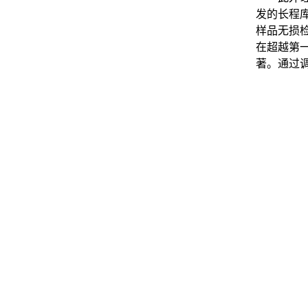
发的长程
样品无损
在超越第
著。通过