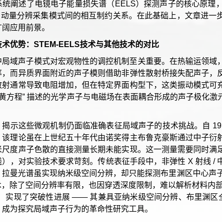
系统阐述了电镜电子能量损失谱（EELS）探测声子的核心原理
 - 动量分辨采集模式间的相互制约关系。在此基础上，文章进
广阔应用前景。
术优势：STEM-EELS技术与其他技术的对比
中局域声子模式对宏观物性的调控机制至关重要。在热输运领域
率，而异质界面附近的声子模则借助非弹性散射桥接失配声子，
散射通常导致电阻增加，但在特定界面构型下，这类振动模式可
 “黄方程” 描述的光学声子与电磁场在表面耦合形成的声子极化
。
，揭示这些微观机制仍面临准确表征局域声子的技术挑战。自 19
，该理论虽在上世纪五十年代由诺奖得主布鲁克豪斯通过中子衍
米尺度声子色散的直接测量长期未能实现。这一测量需要同时满
），对实验技术要求苛刻。传统表征手段中，非弹性 X 射线 
；拉曼光谱虽实现纳米级空间分辨，却只能探测布里渊区中心声子
技术，除了空间分辨率有限，也因穿透深度限制，难以解析材料内
LS）实现了突破性进展 —— 其兼具亚纳米级空间分辨、布里渊区
，成为探究局域声子行为的革命性研究工具。