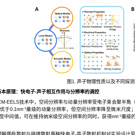
图1. 声子物理性质以及不同探
基本原理：快电子-声子相互作用与分辨率的调控
TEM-EELS技术中，空间分辨率与动量分辨率受电子束会聚半
现优于0.1nm⁻¹量级的动量分辨率，但空间分辨率降至微米尺
α至中间值，可在维持纳米级空间分辨率的同时，获得nm⁻¹量
理解偶极散射与碰撞散射两种快电子-声子散射机制对实验设计