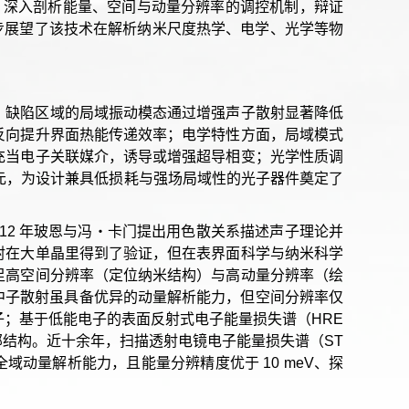
，深入剖析能量、空间与动量分辨率的调控机制，辩证
一步展望了该技术在解析纳米尺度热学、电学、光学等物
，缺陷区域的局域振动模态通过增强声子散射显著降低
反向提升界面热能传递效率；电学特性方面，局域模式
充当电子关联媒介，诱导或增强超导相变；光学性质调
激元，为设计兼具低损耗与强场局域性的光子器件奠定了
12 年玻恩与冯・卡门提出用色散关系描述声子理论并
射在大单晶里得到了验证，但在表界面科学与纳米科学
足高空间分辨率（定位纳米结构）与高动量分辨率（绘
/ 中子散射虽具备优异的动量解析能力，但空间分辨率仅
；基于低能电子的表面反射式电子能量损失谱（HRE
部结构。近十余年，扫描透射电镜电子能量损失谱（ST
全域动量解析能力，且能量分辨精度优于 10 meV、探