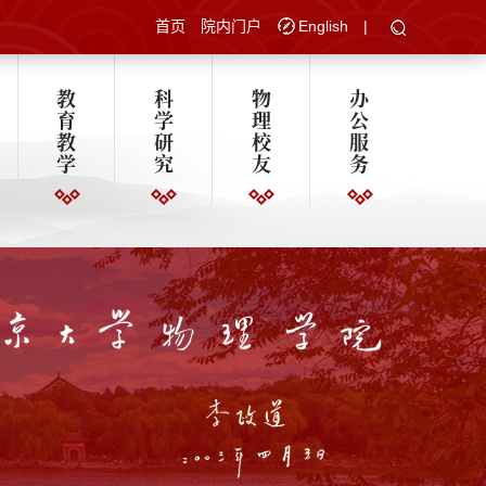
首页
院内门户
English
|
教
科
物
办
育
学
理
公
教
研
校
服
学
究
友
务