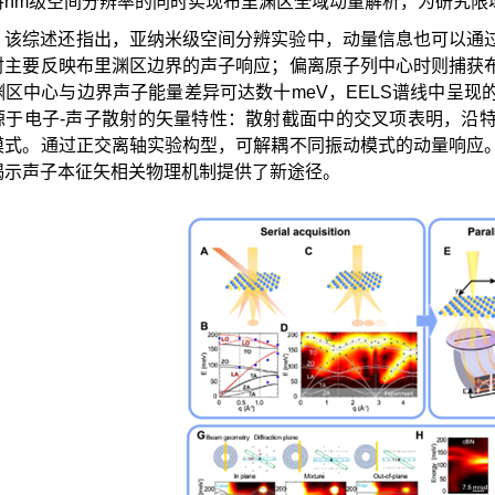
持nm级空间分辨率的同时实现布里渊区全域动量解析，为研究限
，该综述还指出，亚纳米级空间分辨实验中，动量信息也可以通
射主要反映布里渊区边界的声子响应；偏离原子列中心时则捕获
渊区中心与边界声子能量差异可达数十meV，EELS谱线中呈
源于电子-声子散射的矢量特性：散射截面中的交叉项表明，沿
模式。通过正交离轴实验构型，可解耦不同振动模式的动量响应
揭示声子本征矢相关物理机制提供了新途径。