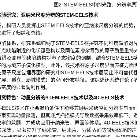
图2. STEM-EELS中的光路、分辨
验研究：亚纳米尺度分辨的STEM-EELS技术
来，科研人员发挥出STEM-EELS技术的亚纳米尺度分辨的优
究进行了归纳和总结。
缺陷体系，研究系统归纳了STEM-EELS在探究不同维度缺陷
了点缺陷附近的化学键重构以及同位素掺杂导致的原子质量重排
错及晶界等缺陷结构对声子态密度的调制，结合STEM-EELS
下的局域声子演化模型。此外，该技术在原子尺度界面表征方面
在原子尺度包埋界面的研究中STEM-EELS技术展现出不可替
扩展、孤立、局域模式）的空间分布特征。该综述还系统讨论了
态密度的显著调制作用。
究特色：动量分辨的STEM-EELS技术以及4D-EELS技术
-
M-EELS技术在小会聚角条件下能够兼顾纳米级空间分辨率与nm
子束实现动量探测，但其逐点扫描模式导致数据采集效率低下。近年
效率的兼顾，并成功应用于纳米管、界面等体系。4D-EELS技
号采集，显著提升了纳米管、纳米片、异质界面等微纳体系的声