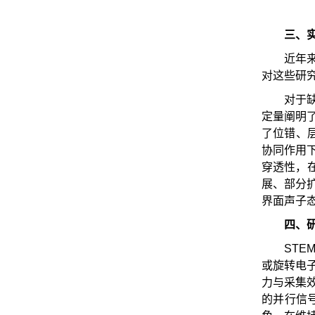
三、实
近年
对这些研
对于
定量阐明
了位错、层
协同作用
穿透性，
展、部分
界面声子
四、研
STE
或旋转电
力与采集
的并行信