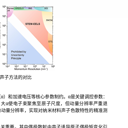
测声子方法的对比
角（α）和加速电压等核心参数制约。α是关键调控参数：
度；大α使电子束聚焦至原子尺度，但动量分辨率严重退
级的动量分辨率，实现对纳米材料声子色散特性的精准测
至关重要。其中偶极散射由声子诱导原子偶极矩变化引