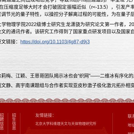
1ω
-1ω
400
800
在压缩度足够大时才会打破固定振幅近似（r<-13.5），引
过调节光的量子特性，以操控分子解离过程的可能性，为在量子
大学物理学院2022级博士研究生龙潇骁为研究论文第一作者，2
论文的通讯作者。该研究工作得到了国家重点研发项目以及国家
原文链接：
https://doi.org/10.1103/4g87-d9j3
徐莉梅、江颖、王恩哥团队揭示冰也会“织网”——二维冰有序化
刘文静、高宇南课题组与合作者实现亚皮秒激子极化激元拓扑相
招
招
友情链接：
联
聘
生
信
信
北京大学科维理天文与天体物理研究所
地
息
息