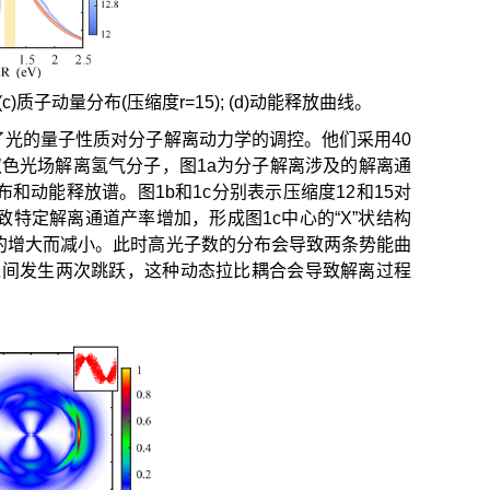
(c)质子动量分布(压缩度r=15); (d)动能释放曲线。
光的量子性质对分子解离动力学的调控。他们采用40
交双色光场解离氢气分子，图1a为分子解离涉及的解离通
动能释放谱。图1b和1c分别表示压缩度12和15对
特定解离通道产率增加，形成图1c中心的“X”状结构
的增大而减小。此时高光子数的分布会导致两条势能曲
态之间发生两次跳跃，这种动态拉比耦合会导致解离过程