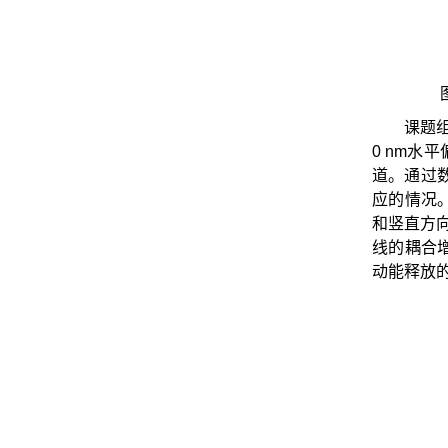
课题
0 nm水
道。通过
应的情况
和竖直方
线的耦合
动能释放