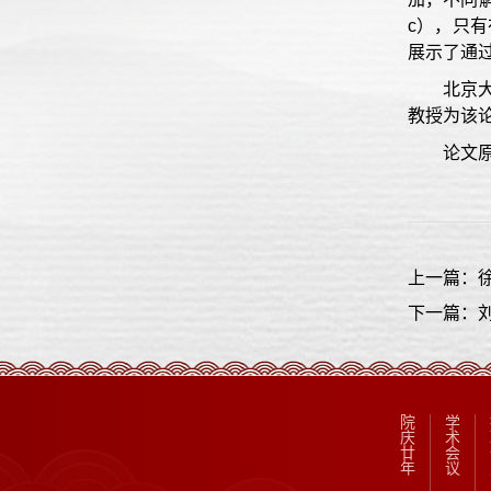
c），只有
展示了通
北京
教授为该
论文
上一篇：
下一篇：
院
学
庆
术
廿
会
年
议