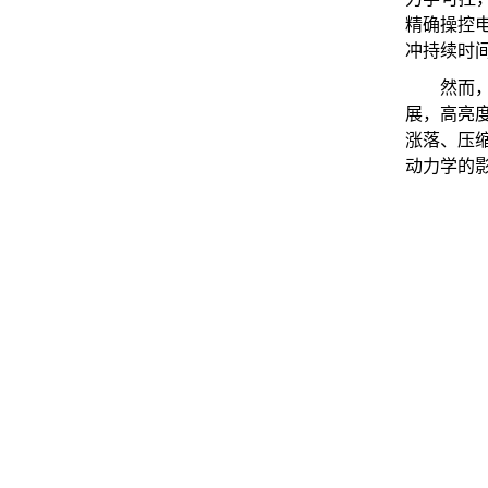
精确操控
冲持续时
然而
展，高亮
涨落、压
动力学的