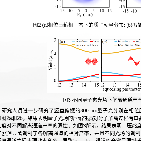
图2 (a)相位压缩相干态下的质子动量分布; (b
图3 不同量子态光场下解离通道产
，研究人员进一步研究了竖直偏振的800 nm量子光分别在相
如图2a和2b，结果表明量子光场的压缩性质对分子解离过程有
缩度对不同解离通道产率的调控，如图3所示。结果表明，压缩
子涨落显著调制了各解离通道的相对产率，并且不同光场的调制
解离通道之间出现动态竞争，导致
通道的产率呈现“先