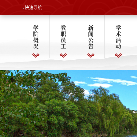
快速导航
学
教
新
学
院
职
闻
术
概
员
公
活
况
工
告
动