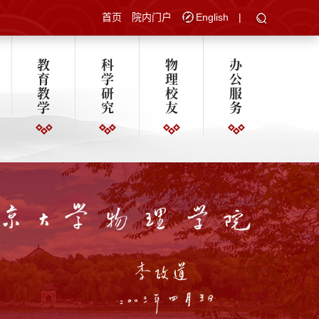
首页
院内门户
English
|
教
科
物
办
育
学
理
公
教
研
校
服
学
究
友
务