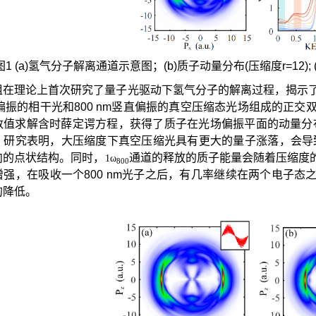
图1 (a)氢气分子解离通道示意图；(b)质子动量分布(压缩度r=12); 
组在理论上首次研究了量子光驱动下氢气分子的解离过程，揭示了
平偏振的相干光和800 nm竖直偏振的真空压缩态光场组成的正
数值求解含时薛定谔方程，获得了质子在光场偏振平面的动量分布和
。研究表明，大压缩度下真空压缩光具有更大的量子涨落，会导致
向的点状结构。同时，
通道的释放的质子能量会随着压缩度
1ω
800
增强，在吸收一个800 nm光子之后，有几率继续在两个电子
的降低。