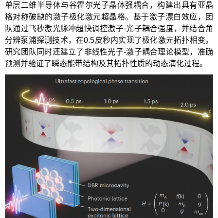
单层二维半导体与谷霍尔光子晶体强耦合，构建出具有亚晶
格对称破缺的激子极化激元超晶格。基于激子漂白效应，团
队通过飞秒激光脉冲超快调控激子-光子耦合强度，并结合角
分辨泵浦探测技术，在0.5皮秒内实现了极化激元拓扑相变。
研究团队同时还建立了非线性光子-激子耦合理论模型，准确
预测并验证了瞬态能带结构及其拓扑性质的动态演化过程。