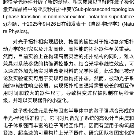
超快全光器件开辟了新的途径。相关成果以“非线性激子极化
激元超晶格中的亚皮秒拓扑相变”(Sub-picosecond topologica
l phase transition in nonlinear exciton–polariton superlattice
s)为题，于2025年9月26日在线发表于《自然·物理学》(Natu
re Physics)。
对光子拓扑相实现超快、按需的操控对于推动复杂拓扑
动力学的研究以及开发高速、高性能的拓扑器件至关重要。
然而，目前实验上在构建高度灵活的拓扑结构的同时，难以
兼具对系统参数的精确调控能力。结合光学非线性效应，可
以通过外加光场实时地改变材料的光学性质，此设想已被理
论及实验证实可用于实现可重构拓扑态。然而，被动光子系
统的非线性响应较弱，实现拓扑相变通常需要较长的相互作
用时间和较大的器件尺寸，导致相变过程被限制在纳秒量
级，并难以实现器件的小型化。
激子极化激元是光与固态半导体中的激子强耦合形成的
半光-半物质准粒子。它同时具备光子系统的高设计自由度和
电子体系强而丰富的粒子间相互作用，因而有望用于构筑超
紧凑、超高速的可重构片上光子器件。研究团队将图案化的