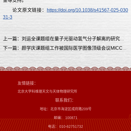
金等支持。
论文原文链接：
https://doi.org/10.1038/s41567-025-030
31-3
上一篇：刘运全课题组在量子光驱动氢气分子解离的研究中取得新进展
下一篇：颜学庆课题组工作被国际医学图像顶级会议MICCAI2025录用
友情链接：
北京大学科维理天文与天体物理研究所
联系我们：
地址：北京市海淀区成府路209号
邮编： 100871
电话： 010-62751732