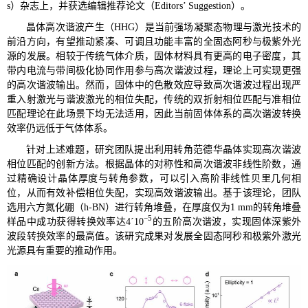
）杂志上，
并获选编辑推荐论文（
）。
s
Editors’ Suggestion
晶体高次谐波产生（
）是当前强场凝聚态物理与激光技术的
HHG
前沿方向，有望推动紧凑、可调且功能丰富的全固态阿秒与极紫外光
源的发展。相较于传统气体介质，固体材料具有更高的电子密度，其
带内电流与带间极化协同作用参与高次谐波过程，理论上可实现更强
的高次谐波输出。然而，固体中的色散效应导致高次谐波过程出现严
重入射激光与谐波激光的相位失配，传统的双折射相位匹配与准相位
匹配理论在此场景下均无法适用，因此当前固体体系的高次谐波转换
效率仍远低于气体体系。
针对上述难题，研究团队提出利用转角范德华晶体
实现高次谐波
相位匹配的创新方法。根据晶体的对称性和高次谐波
非线性阶数，通
过精确设计晶体厚度与转角参数，可以引入高阶非线性贝里几何相
位，从而有效补偿相位失配，实现高效谐波输出。基于该理论，团队
选用六方氮化硼（
）进行转角堆叠，在厚度仅为
的转角堆叠
h-BN
1
m
m
−5
样品中成功获得转换效率达
的五阶高次谐波，实现固体深紫外
4
´
10
波段转换效率的最高值。该研究成果对发展全固态
阿秒和极紫外激光
光源
具有重要的推动作用。