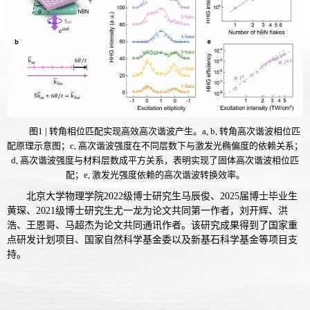
图
1 |
转角相位匹配实现高效高次谐波产生。
a, b,
转角高次谐波相位匹
配原理示意图；
c,
高次谐波强度在不同层数下与激发光椭偏度的依赖关系；
d,
高次谐波强度与材料层数成平方关系，表明实现了固体高次谐波相位匹
配；
e,
激发光强度依赖的高次谐波转换效率。
北京大学物理学院
级博士研究生马辰俊、
届博士毕业生
2022
2025
黄琛、
级博士研究生尤一龙为论文共同第一作者，刘开辉、洪
2021
浩、王恩哥、马超杰为论文共同通讯作者。该研究成果得到了
国家重
点研发计划项目、国家自然科学基金委以及新基石科学基金等项目支
持。