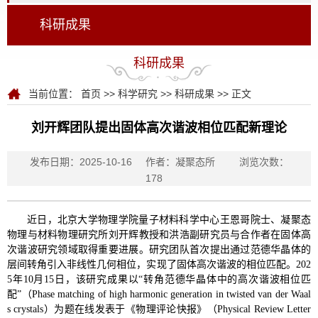
科研成果
科研成果
当前位置：
首页
>>
科学研究
>>
科研成果
>> 正文
刘开辉团队提出固体高次谐波相位匹配新理论
发布日期：2025-10-16
作者：凝聚态所
浏览次数：
178
近日，北京大学物理学院量子材料科学中心王恩哥院士、凝聚态
物理与材料物理研究所刘开辉教授和洪浩副研究员与合作者
在固体高
次谐波研究领域取得重要进展。研究团队首次提出通过范德华晶体的
层间转角引入非线性几何相位，实现了固体高次谐波的相位匹配。
202
年
月
日，该研究成果以
转角范德华晶体中的高次谐波相位匹
5
10
15
“
配
（
”
Phase matching of high harmonic generation in twisted van der Waal
）为题在线发表于《物理评论快报》（
s crystals
Physical Review Letter