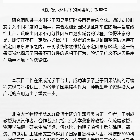
图3. 噪声环境下的因果见证期望值
研究团队进一步测量了因果见证随噪声强度的变化。通过向控制
态引入不同程度的白噪声，实验观测到因果见证期望值随噪声强度线
性上升，反映出因果不可分性因噪声逐步减弱的过程。值得注意的
是，即使在存在一定噪声的情况下，测得的因果见证期望值仍保持在
确定因果序界限之内，表明系统依然维持在不定因果序区域。这一结
果清晰地揭示了因果不可分性的退相干行为，验证了广义不定因果序
在噪声环境下的稳健性。
本项目工作在集成光学平台上，成功演示了量子因果结构的可编
程实现与严格认证，为将量子因果结构作为一种新型量子资源投入更
广泛的应用迈出了重要一步。
北京大学物理学院2021级博士研究生邓曜昊为第一作者，王剑威
教授为通讯作者。合作者还包括北京大学龚旗煌教授、何琼毅教授，
物理学院博士研究生陈晓炯、傅兆瑢，物理学院博士后刘殊恒、郑
赟、包觉明。上述研究工作得到了国家自然科学基金、科技部2030科