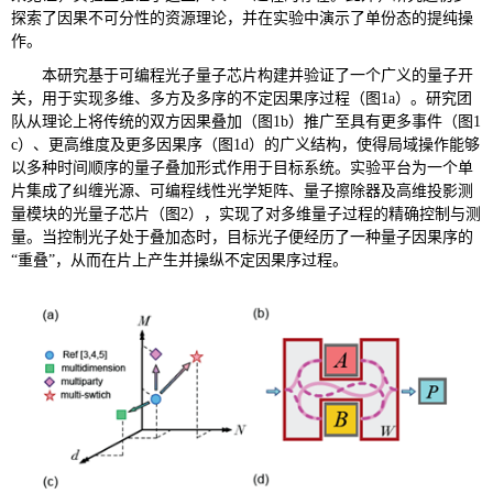
探索了因果不可分性的资源理论，并在实验中演示了单份态的提纯操
作。
本研究基于可编程光子量子芯片构建并验证了一个广义的量子开
关，用于实现多维、多方及多序的不定因果序过程（图1a）。研究团
队从理论上将传统的双方因果叠加（图1b）推广至具有更多事件（图1
c）、更高维度及更多因果序（图1d）的广义结构，使得局域操作能够
以多种时间顺序的量子叠加形式作用于目标系统。实验平台为一个单
片集成了纠缠光源、可编程线性光学矩阵、量子擦除器及高维投影测
量模块的光量子芯片（图2），实现了对多维量子过程的精确控制与测
量。当控制光子处于叠加态时，目标光子便经历了一种量子因果序的
“重叠”，从而在片上产生并操纵不定因果序过程。