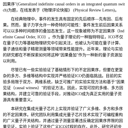
因果序”(Generalized indefinite causal orders in an integrated quantum swit
ch)为题，在线发表于《物理评论快报》 (Physical Review Letters)。
在经典物理中，事件的发生具有固定的先后顺序—先有因、后有
果。然而，量子力学允许一种奇特的可能性：事件发生前后因果关系
可以以多种时间顺序的叠加态发生，这一现象被称为不定因果序（Ind
efinite Causal Order, ICO）。作为量子理论的一种独特特征，ICO不仅
在量子引力等基础物理研究中引起关注，也被认为可能在量子计算、
量子通信和量子精密测量等领域带来性能提升。近年来，理论与实验
的研究都在不断探索如何将这种“因果叠加”作为一种新的量子资源加
以利用。
尽管已有一些实验验证了基础情形下的不定因果序，但要在更复
杂的多方、多维等结构中实现并严格验证ICO仍面临挑战。目前的实
验多局限于双方、两维系统，缺乏可推广的实验实现方法和基于“因果
见证（causal witness）”的验证方法。因此，实现可控的多维、多方因
果结构，并建立可靠的验证手段，对推动ICO成为真正实用的量子资
源具有重要意义。
本研究在集成光量子芯片上实现并验证了广义多维、多方和多序
的不定因果序。研究团队利用集成光量子芯片技术实现了可编程重构
的广义量子开关结构，并通过量子测量显著违反确定因果序界限的因
果见证，实验上验证了这些广义ICO过程的存在。此外，研究还初步