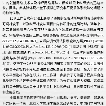
进的张量网络技术以及神经网络算法，都难以跟上纠缠熵的迅速增
长。因此，此实验体现出量子模拟在研究非平衡多体系统演化问题上
的独特优势。
此项工作首次在实验上展现了随机多极驱动所导致的吸热速率的
可调标度率，以及
纠缠标度从面积律向体积律的连续跨越。
近年来，
赵宏政课题组与合作者在非平衡动力学领域已取得一系列进展与突
破，包括率先在国际上提出随机多极驱动以及吸热速率标度率
[
Phys.R
ev.Lett.
126,040601(2021)
]
,自适应调节算法抑制吸热方案
[
PRX
Quantum
4,
030319(2023),
Phys.Rev.Lett.133,010603(2024)
]
,驱动系统中对称性涌
现与阶梯式破缺[
Phys.Rev.X
14,041070(2024)
]
，以及时间回旋晶体的
提出与实验实现
[Phy
s
.Rev.B 108,L100203(2023),
Nat
.
Phys.21,1813(202
5)
]
等
。
这些工作
为非平衡多体问题的研究提供了宝贵的经验
，系统性
地将
量子调控的手段从周期性驱动拓展至非周期调控，极大丰富了新
奇非平衡物相的存在形式。此工作进一步展示了可控量子模拟平台在
此类研究中相较于经典计算机的优势，为未来构建更大规模、高保真
度的量子模拟以及量子计算平台打下坚实基础，具有重要的科学价值
和应用前景。
中国科学院物理研究所的博士生刘政和、刘宇、梁珪涵、邓承林
为共同第一作者，北京大学物理学院
赵宏政研究员、
中国科学院物理