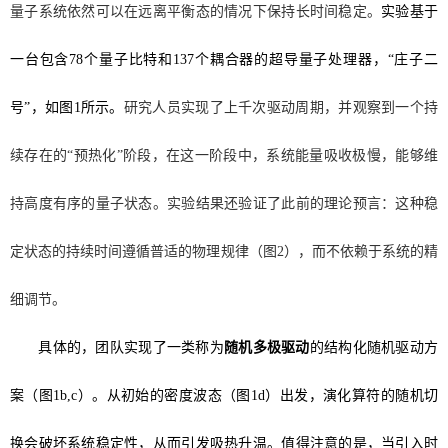
量子系统依然可以在远离平衡态的情况下保持长时间稳定。
实验基于
一台包含
78
个量子比特和
137
个耦合器的超导量子处理器，
“
庄子二
号
”
，如图
1
所示。
研究人员实现了上千次驱动周期，并观察到一个持
续存在的
“
预热化
”
阶段，在这一阶段中，系统能量吸收极慢，能够维
持高度有序的量子状态。实验结果还验证了此前的理论预言：这种稳
定状态的持续时间遵循普适的物理规律（图2），而不依赖于系统的精
细调节。
具体的，团队实现了一类称为
随机多极驱动
的结构化随机驱动方
案（图
1
b
,c
）
。
从初始的密度波态（图
1
d
）出发，演化算符的随机切
换会破坏系统稳定性，从而引发吸热升温。值得注意的是，当引入时