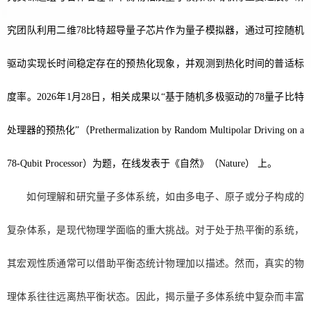
究团队利用二维78比特超导量子芯片作为量子模拟器，通过可控随机
驱动实现
长时间稳定存在的
预热化现象，并观测到热化时间的普适标
度率。202
6
年1
月28日，
相关成果以
“基于随机多极驱动的78量子比特
处理器的预热化
”（
Prethermalization by Random Multipolar Driving on a
78-Qubit Processor
）为题，在线发表于《自然》（Nature） 上。
如何理解和研究量子多体系统
，
如由多电子、原子或分子构成的
复杂体系
，
是现代物理学面临的重大挑战。对于处于热平衡的系统，
其宏观性质通常可以借助平衡态统计物理加以描述。然而，真实的物
理体系往往远离热平衡状态。因此，揭示量子多体系统中复杂而丰富