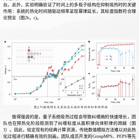
台。此外，实验明确验证了时间上的多极子结构在抑制吸热时的关键
作用：系统的热化时间随驱动频率呈现幂律延长，其标度指数
符合理
论预言
（图2b，c)。
值得强调的是，量子系统吸热
过程会导致纠缠熵的快速增长，
团
队也
在预热化阶段观测到了纠缠标度从面积律向体积律的跨越（图
3）。因此，给定现有的经典计算资源，传统数值模拟方法难以对此热
化过程进行精确有效的刻画。团队成员开发的GroupMPS、PEPS等先