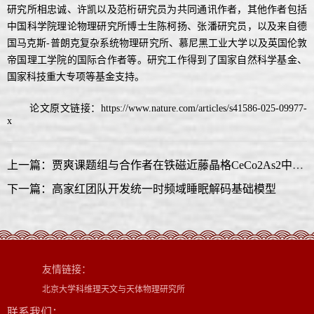
研究所
相忠诚、许凯以及范桁研究员为共同通讯作者，其他作者包括
中国科学院
理论物理研究所
博士生陈柯扬、张潘研究员，以及来自德
国马克斯-普朗克复杂系统物理研究所、慕尼黑工业大学以及英国伦敦
帝国理工学院的国际合作者等。研究工作得到了
国家自然科学基金、
国家科技重大专项
等基金支持。
论文原文链接：
https://www.nature.com/articles/s41586-025-09977-
x
上一篇：贾爽课题组与合作者在铁磁近藤晶格CeCo2As2中观测到了增强的反常能斯特效应
下一篇：高家红团队开发统一时频域睡眠解码基础模型
友情链接：
北京大学科维理天文与天体物理研究所
联系我们：