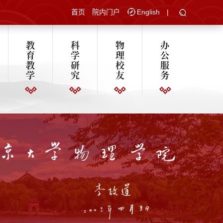
首页
院内门户
English
|
教
科
物
办
育
学
理
公
教
研
校
服
学
究
友
务