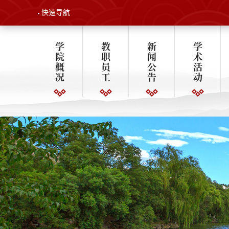
快速导航
学
教
新
学
院
职
闻
术
概
员
公
活
况
工
告
动