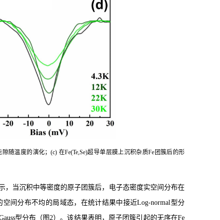
超导能隙随温度的演化；(c) 在Fe(Te,Se)超导单层膜上沉积杂质Fe团簇后的形
示，当沉积中等密度的原子团簇后，电子态密度实空间分布在
分布不均的局域态，在统计结果中接近Log-normal型分
uss型分布（图2）。该结果表明，原子团簇引起的无序在Fe