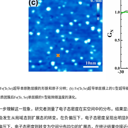
) Fe(Te,Se)超导单原胞层膜的形貌和原子分辨；(b) Fe(Te,Se)超导单层膜上的U型
杂质团簇后Fe(Te, Se)单层膜的V型能隙随温度的演化。
一步理解这一现象，研究者测量了电子态密度在实空间中的分布。结果显
会发生从局域态到扩展态的转变。在负偏压下，电子态密度呈现出明显的空间
偏压下，电子态密度则转变为空间分布均匀的扩展态，在统计结果中接近Ga