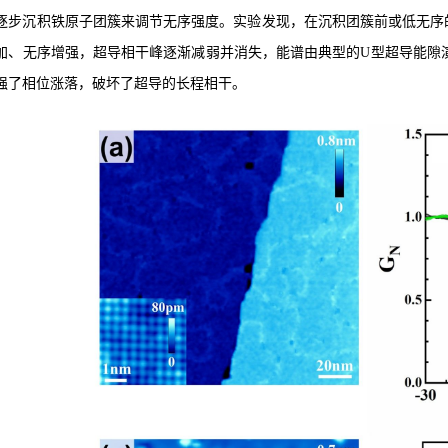
逐步沉积铁原子团簇来调节无序强度。实验发现，在沉积团簇前或低无序
加、无序增强，超导相干峰逐渐减弱并消失，能谱由典型的U型超导能隙
强了相位涨落，破坏了超导的长程相干。