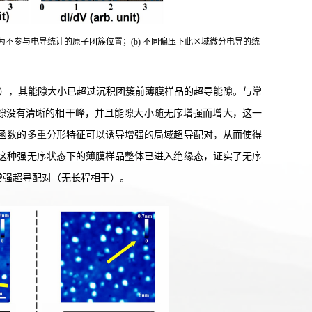
为不参与电导统计的原子团簇位置；(b) 不同偏压下此区域微分电导的统
栏），其能隙大小已超过沉积团簇前薄膜样品的超导能隙。与常
隙没有清晰的相干峰，并且能隙大小随无序增强而增大，这一
函数的多重分形特征可以诱导增强的局域超导配对，从而使得
这种强无序状态下的薄膜样品整体已进入绝缘态，证实了无序
增强超导配对（无长程相干）。