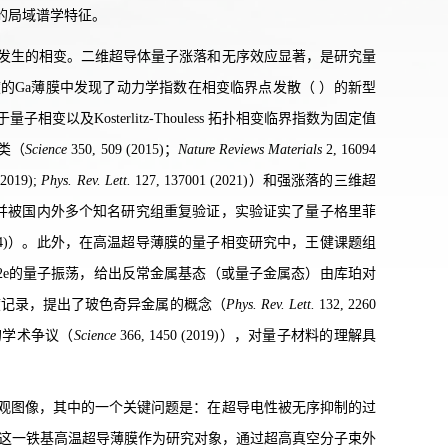
的局域谱学特征。
发生的相变。二维超导体量子涨落和无序效应显著，是研究量
的Ga薄膜中发现了动力学指数在相变临界点发散（ ）的新型
对于量子相变以及Kosterlitz-Thouless 拓扑相变临界指数为固定值
类（
Science
350, 509 (2015)；
Nature Reviews Materials
2, 16094
(2019);
Phys. Rev. Lett.
127, 137001 (2021)）和强涨落的三维超
发散行为，并被国内外多个知名研究组重复验证，实验证实了量子格里菲
2 (2024)）。此外，在高温超导薄膜的量子相变研究中，王健课题组
2e的量子振荡，给出反常金属基态（或量子金属态）由库珀对
态的温度记录，提出了玻色奇异金属的概念（
Phys. Rev. Lett.
132, 2260
的学术争议（
Science
366, 1450 (2019)），对量子材料的理解具
观图像，其中的一个关键问题是：在超导电性被无序抑制的过
Se)这一铁基高温超导薄膜作为研究对象，通过超高真空分子束外