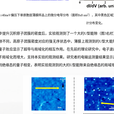
2
a) ±40meV偏压下单原胞层薄膜样品上的微分电导分布（面积8x8 nm
），其中黑色区域
计分布变化。
步提升沉积原子团簇的密度后，实验观测到了一个大的U型能隙（图3右
隙不同，高原子团簇密度对应的强无序状态中，薄膜上观测到的U型大能
量子效应显示了超导与局域化的相互作用。在先前的理论研究中，电子波
子局域化而增大，支持本实验的观测结果。研究者的电输运测量结果显示
到绝缘态的量子相变，表明实验观测到的大的U型能隙来自绝缘态的局域