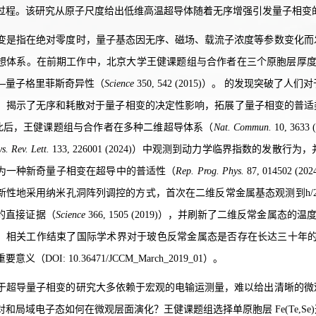
过程。该研究从原子尺度给出低维高温超导体随着无序增强引发量子相变
变是指在绝对零度时，量子基态因无序、磁场、载流子浓度等参数变化而
想体系。在前期工作中，北京大学王健课题组与合作者在三个原胞层厚度
—
量子格里菲斯奇异性（
Science
350, 542 (2015)）。 的发现突破了人们
，揭示了无序和耗散对于量子相变的决定性影响，拓展了量子相变的普适
）。此后，王健课题组与合作者在多种二维超导体系（
Nat. Commun.
10, 3633 
s. Rev. Lett.
133, 226001 (2024)）中观测到动力学临界指数的
为一种新奇量子相变在超导中的普适性（
Rep. Prog. Phys.
87, 01450
新性地采用纳米孔洞阵列调控的方式，首次在二维反常金属基态观测到h/
的直接证据（
Science
366, 1505 (2019)），并刷新了二维反常金属
024)）。相关工作结束了国际学术界对于玻色反常金属态是否存在长达三十年
义（DOI: 10.36471/JCCM_March_2019_01）。
于超导量子相变的研究大多依赖于宏观的电输运测量，难以给出清晰的微
对和局域电子态如何在微观层面演化？王健课题组选择单原胞层 Fe(Te,