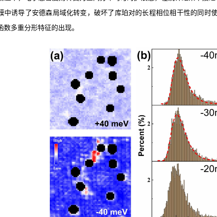
)单层膜中诱导了安德森局域化转变，破坏了库珀对的长程相位相干性的同时使体
函数多重分形特征的出现。