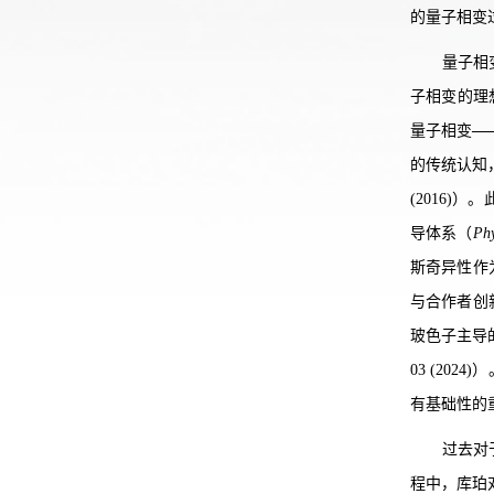
的量子相变
量子相
子相变的理
量子相变
—
的传统认知
(2016)
导体系（
Phy
斯奇异性作
与合作者创
玻色子主导
03 (2
有基础性的重要意
过去对
程中，库珀