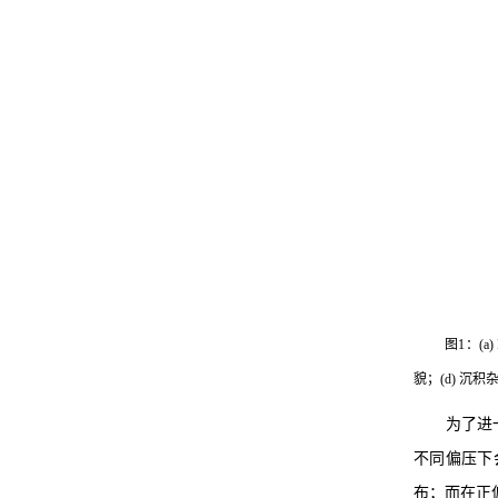
图1：(a
貌；(d) 沉积
为了进
不同偏压下
布；而在正