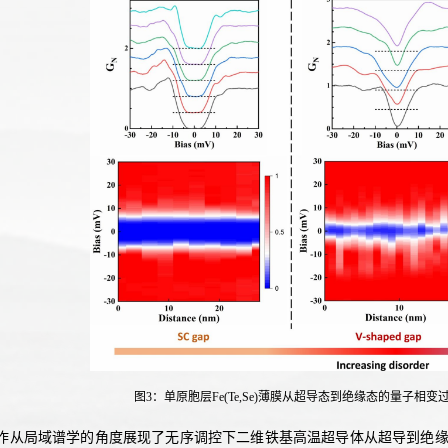
图3：单原胞层Fe(Te,Se)薄膜从超导态到绝缘态的量子
作从局域谱学的角度展现了无序调控下二维铁基高温超导体从超导到绝缘