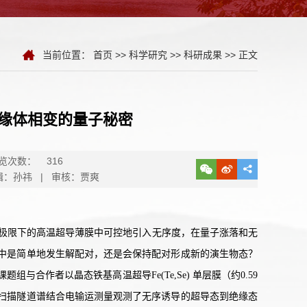
当前位置：
首页
>>
科学研究
>>
科研成果
>> 正文
绝缘体相变的量子秘密
览次数：
316
辑：孙祎 | 审核：贾爽
极限下的高温超导薄膜中可控地引入无序度，在量子涨落和无
中是简单地发生解配对，还是会保持配对形成新的演生物态？
合作者以晶态铁基高温超导Fe(Te,Se) 单层膜（约0.59
扫描隧道谱结合电输运测量观测了无序诱导的超导态到绝缘态