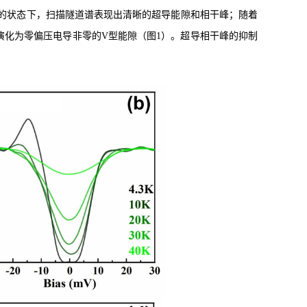
的状态下，扫描隧道谱表现出清晰的超导能隙和相干峰；随着
演化为零偏压电导非零的V型能隙（图1）。超导相干峰的抑制