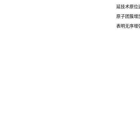
延技术原位
原子团簇增
表明无序增