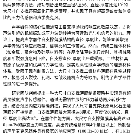
6
助两步转移方法，成功制备出悬空直径
8厘米
、直径
-
厚度比达10
的
大尺寸自支撑还原氧化石墨烯薄膜，并实现了具有超高灵敏度和信噪
比的压力传感器和声学麦克风。
声学器件的核心性能通常由自支撑薄膜的响应灵敏度决定，即将
声波引起的机械振动或压力波动转换为可读取光与电信号的能力。理
论上，提高声学器件自支撑薄膜结构的直径
-
厚度比，能够显著增强
声学传感的响应灵敏度、信噪比和工作带宽。然而，传统三维体材料
（如金属、聚合物及硅基材料等）在厚度降至纳米尺度时，其机械强
度和断裂强度急剧下降，自支撑直径-厚度比严重受限。二维材料具
有原子级厚度和优异的力学性能，是实现高性能声学传感的理想材料
体系。受限于现有制备方法，大尺寸自支撑二维材料薄膜在悬空过程
中，极易引入裂纹、孔洞、褶皱及随机应力等缺陷，制约了声学器件
性能的进一步提升。
研究团队创新提出一种大尺寸自支撑薄膜制备策略并
实现具有超
高灵敏度声学传感器件
。通过无需牺牲层的
“
压力辅助两步转移
”方
法，结合薄膜内应力
精确调控，实现了大尺寸自支撑还原氧化石墨烯
薄膜的可控制备，自支撑薄膜最大直径达8厘米，厚度仅80纳米，直
6
径
-
厚度比高达
10
。在器件性能方面，大尺寸自支撑薄膜具有高达50
0 μm/Pa的静态压力响应度，高出传统硅基材料4个量级以上；所制备
的声学麦克风器件具有极宽的响应带宽（100 Hz–50 kHz），在
1 kHz