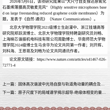
2026年5月6日
，该项研究成果以
“
大尺寸自支撑还原氧化
石墨烯薄膜高灵敏麦克风
”（Highly sensitive microphones base
d on large freestanding reduced graphene oxide membranes
）为
题，发表于《自然·通讯》（Nature Communications）。
北京大学物理学院202
1
级博士生赵灌中、浙江钱塘高等
研究院郑跃滨博士、北京大学物理学院特聘副研究员刘畅、
上海映芯谐振机电科技有限公司周勤博士、华南师范大学物
理学院
2024级博士生
马余华为论文共同第一作者；刘开辉、
刘科海、王恩哥及刘畅为论文共同通讯作者。
论文原文链接：https://www.nature.com/articles/s41467-026-
72771-4
上一篇：固体高次谐波中光场自旋与轨道角动量的耦合及调控
下一篇：原子尺度下的局域谱学揭示超导-绝缘体相变的量子秘密