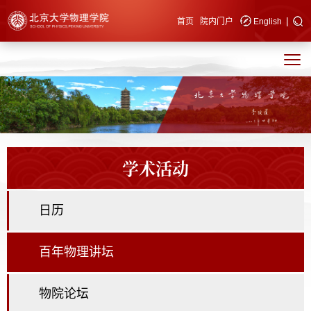
|
快速导航
首页
院内门户
English
学术活动
日历
百年物理讲坛
物院论坛