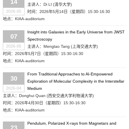
14
主讲人：Di LI (清华大学)
2026-05
时间：2026年5月14日（星期四）15:30-16:30
地点：KIAA-auditorium
Insight into Galaxies in the Early Universe from JWST
07
Spectroscopy
2026-05
主讲人：Mengtao Tang (上海交通大学)
时间：2026年5月7日（星期四）15:30-16:30
地点：KIAA-auditorium
From Traditional Approaches to AI-Empowered
30
Exploration of Molecular Complexity in the Interstellar
2026-04
Medium
主讲人：Donghui Quan (西安交通大学利物浦大学)
时间：2026年4月30日（星期四）15:30-16:30
地点：KIAA-auditorium
Pendulum, Polarized X-rays from Magnetars and
23