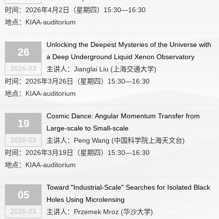
时间：2026年4月2日（星期四）15:30—16:30
地点：KIAA-auditorium
Unlocking the Deepest Mysteries of the Universe with
26
a Deep Underground Liquid Xenon Observatory
2026-03
主讲人：Jianglai Liu (上海交通大学)
时间：2026年3月26日（星期四）15:30—16:30
地点：KIAA-auditorium
Cosmic Dance: Angular Momentum Transfer from
19
Large-scale to Small-scale
2026-03
主讲人：Peng Wang (中国科学院上海天文台)
时间：2026年3月19日（星期四）15:30—16:30
地点：KIAA-auditorium
Toward "Industrial-Scale" Searches for Isolated Black
05
Holes Using Microlensing
2026-03
主讲人：Przemek Mroz (华沙大学)