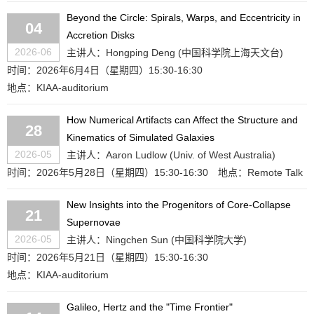
Beyond the Circle: Spirals, Warps, and Eccentricity in
04
Accretion Disks
2026-06
主讲人：Hongping Deng (中国科学院上海天文台)
时间：2026年6月4日（星期四）15:30-16:30
地点：KIAA-auditorium
How Numerical Artifacts can Affect the Structure and
28
Kinematics of Simulated Galaxies
2026-05
主讲人：Aaron Ludlow (Univ. of West Australia)
时间：2026年5月28日（星期四）15:30-16:30
地点：Remote Talk
New Insights into the Progenitors of Core-Collapse
21
Supernovae
2026-05
主讲人：Ningchen Sun (中国科学院大学)
时间：2026年5月21日（星期四）15:30-16:30
地点：KIAA-auditorium
Galileo, Hertz and the "Time Frontier"