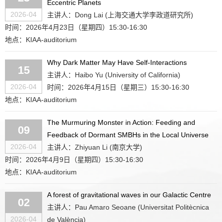
Eccentric Planets
2026-04
主讲人：Dong Lai (上海交通大学李政道研究所)
时间：2026年4月23日（星期四）15:30-16:30
地点：KIAA-auditorium
Why Dark Matter May Have Self-Interactions
15
主讲人：Haibo Yu (University of California)
2026-04
时间：2026年4月15日（星期三）15:30-16:30
地点：KIAA-auditorium
The Murmuring Monster in Action: Feeding and
09
Feedback of Dormant SMBHs in the Local Universe
2026-04
主讲人：Zhiyuan Li (南京大学)
时间：2026年4月9日（星期四）15:30-16:30
地点：KIAA-auditorium
A forest of gravitational waves in our Galactic Centre
02
主讲人：Pau Amaro Seoane (Universitat Politècnica
2026-04
de València)