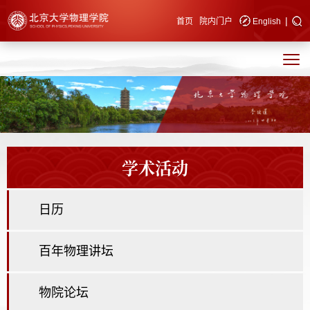
|
快速导航
首页
院内门户
English
学术活动
日历
百年物理讲坛
物院论坛