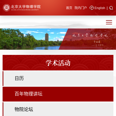
|
快速导航
首页
院内门户
English
学术活动
日历
百年物理讲坛
物院论坛