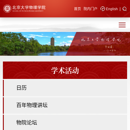
|
快速导航
首页
院内门户
English
学术活动
日历
百年物理讲坛
物院论坛