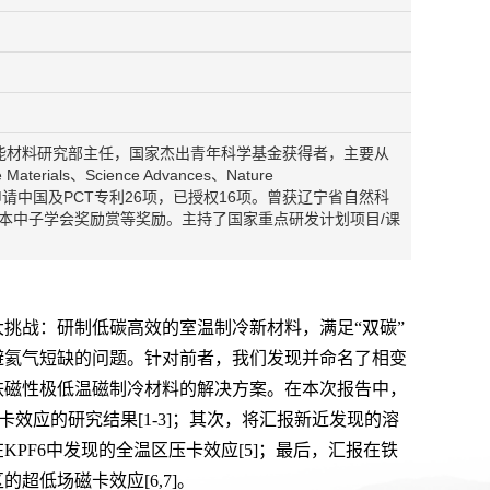
能材料研究部主任，国家杰出青年科学基金获得者，主要从
ials、Science Advances、Nature
余篇；申请中国及PCT专利26项，已授权16项。曾获辽宁省自然科
日本中子学会奖励赏等奖励。主持了国家重点研发计划项目/课
挑战：研制低碳高效的室温制冷新材料，满足“双碳”
避氦气短缺的问题。针对前者，我们发现并命名了相变
铁磁性极低温磁制冷材料的解决方案。在本次报告中，
卡效应的研究结果
[1-3]
；其次，将汇报新近发现的溶
在
KPF6
中发现的全温区压卡效应
[5]
；最后，汇报在铁
区的超低场磁卡效应
[6,7]
。