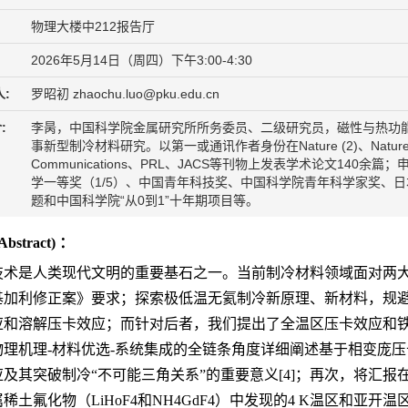
物理大楼中212报告厅
2026年5月14日（周四）下午3:00-4:30
:
罗昭初 zhaochu.luo@pku.edu.cn
:
李昺，中国科学院金属研究所所务委员、二级研究员，磁性与热功
事新型制冷材料研究。以第一或通讯作者身份在Nature (2)、Nature Mater
Communications、PRL、JACS等刊物上发表学术论文140
学一等奖（1/5）、中国青年科技奖、中国科学院青年科学家奖、
题和中国科学院“从0到1”十年期项目等。
Abstract)
：
技术是人类现代文明的重要基石之一。当前制冷材料领域面对两大
基加利修正案》要求；探索极低温无氦制冷新原理、新材料，规
应和溶解压卡效应；而针对后者，我们提出了全温区压卡效应和
物理机理
-
材料优选
-
系统集成的全链条角度详细阐述基于相变庞压
应及其突破制冷“不可能三角关系”的重要意义
[4]
；再次，将汇报
属稀土氟化物（
LiHoF4
和
NH4GdF4
）中发现的
4 K
温区和亚开温