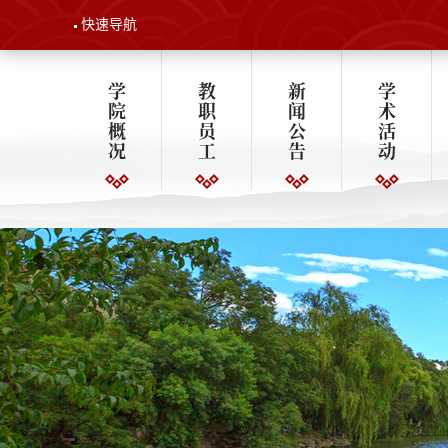
快速导航
学
教
新
学
院
职
闻
术
概
员
公
活
况
工
告
动