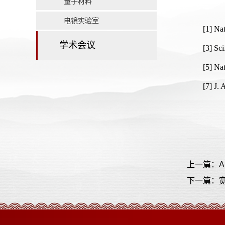
量子材料
电镜实验室
[1] Na
学术会议
[3] Sc
[5] Na
[7] J.
上一篇：A
下一篇：