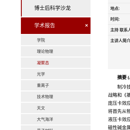
博士后科学沙龙
地点:
时间:
学术报告
×
主持 联系人
学院
主讲人简介
理论物理
凝聚态
光学
摘要
(
重离子
制冷
战略和《
技术物理
庞压卡效
天文
将首先从
大气海洋
液压卡效
磁性碱金