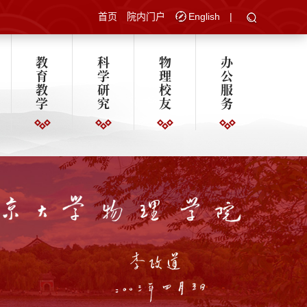
首页
院内门户
English
|
教
科
物
办
育
学
理
公
教
研
校
服
学
究
友
务