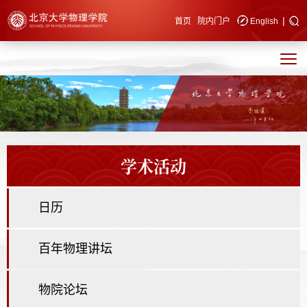
|
快速导航
首页
院内门户
English
学术活动
日历
百年物理讲坛
物院论坛