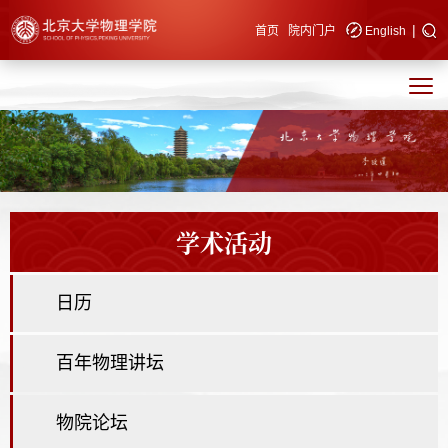
|
快速导航
首页
院内门户
English
学术活动
日历
百年物理讲坛
物院论坛