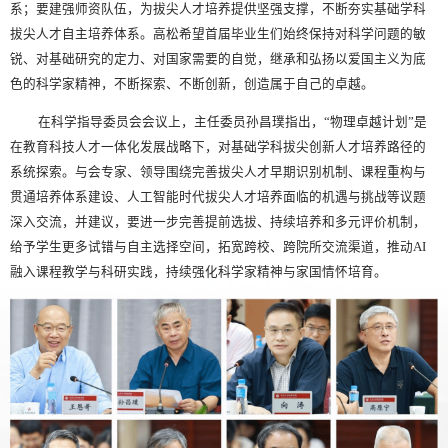
系；要建强师资队伍，为拔尖人才培养提供坚强支撑，不断夯实基础学科
拔尖人才自主培养体系。高松希望首届毕业生们始终保持对科学问题的敏
锐、对基础研究的定力、对国家需要的自觉，继承和弘扬以爱国主义为底
色的科学家精神，不断探索、不断创新，创造属于自己的卓越。
在科学指导委员会会议上，主任委员孙昌璞指出，“物理卓越计划”是
在教育科技人才一体化发展战略下，对基础学科拔尖创新人才培养路径的
系统探索。与会专家、领导围绕完善拔尖人才早期识别机制、课程重构与
贯通培养体系建设、人工智能时代拔尖人才培养面临的机遇与挑战等议题
深入交流，并建议，要进一步完善提前选拔、持续培养和多元评价机制，
给予学生更多试错与自主选择空间，拓宽跨校、跨院所交流渠道，推动AI
融入课程教学与科研实践，持续强化科学家精神与家国情怀培育。