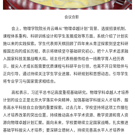
会议合影
会上，物理学院院长肖云峰从“物理卓越计划”背景、选拔招录机制、
课程体系重构、科研训练设计和学生发展成效等方面，系统介绍了计划实
施以来的实践探索。学生代表郑天棋回顾了四年来从青涩探索到坚定科研
报国志向的成长历程，表示将继续坚守基础研究初心，把个人学术追求融
入国家科技发展战略大局。班主任代表杨振伟结合一线教学育人经历表
示，拔尖人才成长既需要优质课程与科研平台引领，也离不开日常陪伴与
正向引导，通过持续关注学生学业进展、科研规划和思想动态，引导学生
将专业学习与国家需求相结合。
高松表示，习近平总书记高度重视基础研究。物理学科卓越人才培养
计划的设立正是北京大学落实中央精神，加强基础学科拔尖人才培养、服
务高水平科技自立自强的重要探索。过去几年，学校坚持将这项工作摆在
人才培养改革的突出位置，持续推动高水平学术资源、教学资源和育人资
源向物理卓越计划汇聚。面向未来，学校要继续立足国家战略，扎实推进
基础学科拔尖人才培养；要深耕立德树人，持续完善高水平人才培养体