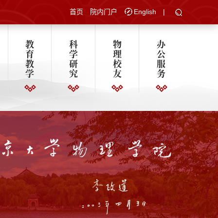
首页
院内门户
English
|
教
科
物
办
育
学
理
公
教
研
校
服
学
究
友
务