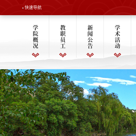
快速导航
学
教
新
学
院
职
闻
术
概
员
公
活
况
工
告
动