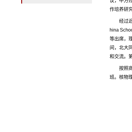
议，中方
作培养研究生
经过近
hina 
等出席，
间，北大
和交流。
按照商
班。核物