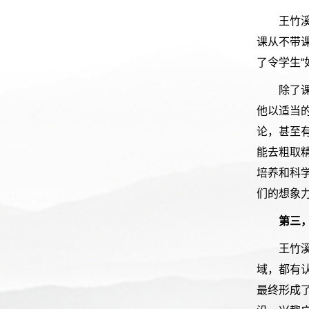
王竹
课从不带
了令学生
除了
他以适当
论，甚至
能去粗取
培养和科
们的想象
第三
王竹
域，都有
最终形成