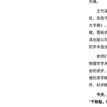
先锋。
王竹
处，孜孜
大字典》
模，需耗
译出版公
的学术造
老师
物理学学
会的进步
倦的求学
怀、科学
今天
“千秋耻