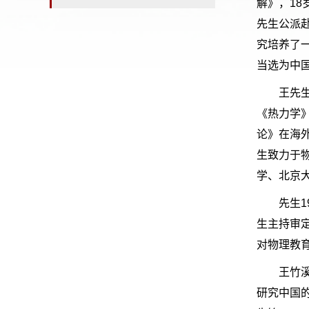
解》，18
先生公派
究培养了一
当选为中国
王先
《热力学
论》在海
生致力于
学、北京
先生
生主持审
对物理教
王竹
研究中国的