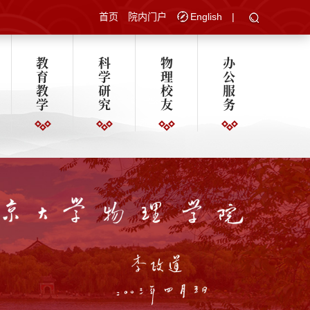
首页
院内门户
English
|
教
科
物
办
育
学
理
公
教
研
校
服
学
究
友
务