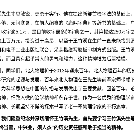
溪先生才思敏锐，更勇于实行。他在提出新部首检字法的基础上，
不倦、无间寒暑，在前人编纂的《康熙字典》等辞书的基础上，
，收字逾5.1万，是目前收字最多的字典之一，其篇幅达250万
资上百万元，投资过于高昂，以至于王竹溪在生前一直未能找到愿
司和电子工业出版社联合，采恭楷缮写胶板印制方式出版。王竹
诣，而且具有超乎常人的勇气和毅力，这种精神堪为后辈楷模。
们，同学们，北大物理将于2013年迎来百年，北大物理百年的
术研究的起源与发展。百年来北大物理在王先生等前辈宗师带领
，为科学思想在中国的传播与发展做出了重要贡献。回首百年，
精神，细致入微的治学精神却永存于世。作为一名优秀的物理学
精神、长期坚持不懈的探索书写了老一辈物理学家的不朽篇章。
，我们隆重纪念并深切缅怀王竹溪先生，首先要学习王竹溪先生等
，终当雪，中兴业，须人杰”的历史责任感和敢于担当的精神。