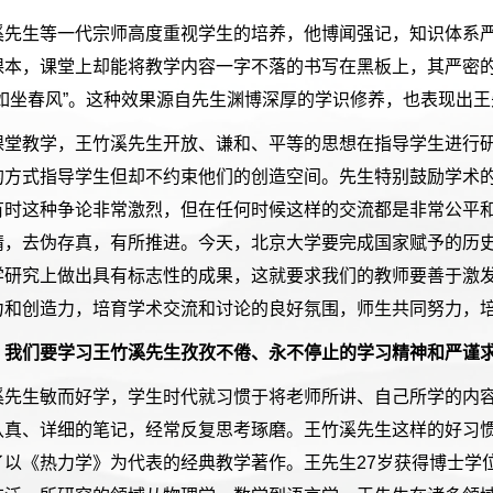
溪先生等一代宗师高度重视学生的培养，他博闻强记，知识体系
课本，课堂上却能将教学内容一字不落的书写在黑板上，其严密
“如坐春风”。这种效果源自先生渊博深厚的学识修养，也表现出
课堂教学，王竹溪先生开放、谦和、平等的思想在指导学生进行
的方式指导学生但却不约束他们的创造空间。先生特别鼓励学术
有时这种争论非常激烈，但在任何时候这样的交流都是非常公平
精，去伪存真，有所推进。今天，北京大学要完成国家赋予的历史
学研究上做出具有标志性的成果，这就要求我们的教师要善于激
力和创造力，培育学术交流和讨论的良好氛围，师生共同努力，
，我们要学习王竹溪先生孜孜不倦、永不停止的学习精神和严谨
溪先生敏而好学，学生时代就习惯于将老师所讲、自己所学的内
认真、详细的笔记，经常反复思考琢磨。王竹溪先生这样的好习
了以《热力学》为代表的经典教学著作。王先生27岁获得博士学