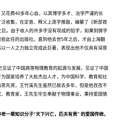
又花费40多年心血，以其博学多才、治学严谨的长
广泛收集，在定音、释义上逐字推敲，编纂了《新部首
字之巨。由于收入的许多字没有现成的铅字，如果刻铸字
担此任的出版社。直到他去世5年之后，才由上海翻
溪以一人之力独立完成此巨著，表现出他不仅具有深厚
历史见证了中国高等物理教育的起源与发展，见证了中国
下为国家培养了大批杰出人才，为中国科学、教育和社
追思先贤，王竹溪先生虽然已故去多年，但是他孜孜不
家、教育家，王先生毕生奉献于物理事业，秉持爱国情
老一辈知识分子“天下兴亡，匹夫有责” 的爱国传统，