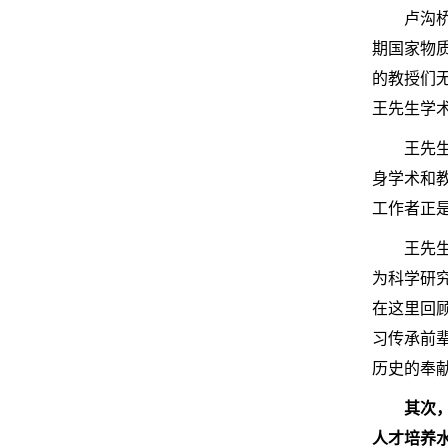
卢沟
期国家物
的教授们
王先生学
王先
身学术和
工作者正
王先
为科学研
在这里回
习传承前
历史的奉
其次
人才培养