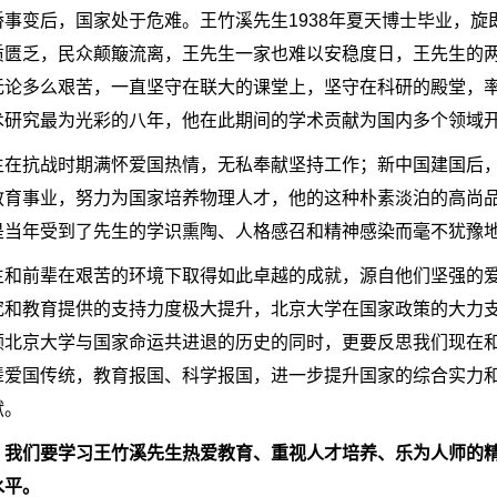
桥事变后，国家处于危难。王竹溪先生1938年夏天博士毕业，
质匮乏，民众颠簸流离，王先生一家也难以安稳度日，王先生的
无论多么艰苦，一直坚守在联大的课堂上，坚守在科研的殿堂，率
术研究最为光彩的八年，他在此期间的学术贡献为国内多个领域
生在抗战时期满怀爱国热情，无私奉献坚持工作；新中国建国后
教育事业，努力为国家培养物理人才，他的这种朴素淡泊的高尚
是当年受到了先生的学识熏陶、人格感召和精神感染而毫不犹豫
生和前辈在艰苦的环境下取得如此卓越的成就，源自他们坚强的
究和教育提供的支持力度极大提升，北京大学在国家政策的大力
顾北京大学与国家命运共进退的历史的同时，更要反思我们现在
辈爱国传统，教育报国、科学报国，进一步提升国家的综合实力
献。
，我们要学习王竹溪先生热爱教育、重视人才培养、乐为人师的
水平。