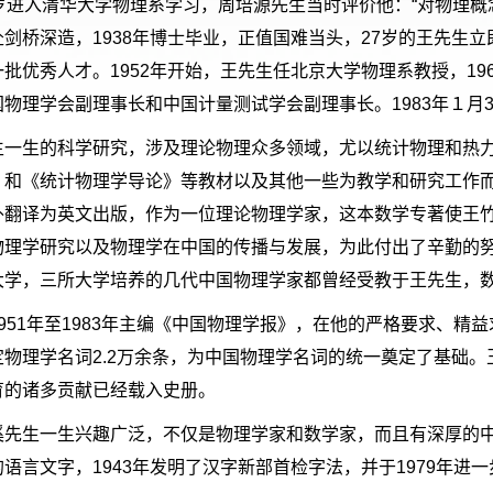
岁进入清华大学物理系学习，周培源先生当时评价他：“对物理概念
赴剑桥深造，1938年博士毕业，正值国难当头，27岁的王先生
批优秀人才。1952年开始，王先生任北京大学物理系教授，19
物理学会副理事长和中国计量测试学会副理事长。1983年１月3
生一生的科学研究，涉及理论物理众多领域，尤以统计物理和热
》和《统计物理学导论》等教材以及其他一些为教学和研究工作
外翻译为英文出版，作为一位理论物理学家，这本数学专著使王
物理学研究以及物理学在中国的传播与发展，为此付出了辛勤的
大学，三所大学培养的几代中国物理学家都曾经受教于王先生，
1951年至1983年主编《中国物理学报》，在他的严格要求、
定物理学名词2.2万余条，为中国物理学名词的统一奠定了基础
育的诸多贡献已经载入史册。
溪先生一生兴趣广泛，不仅是物理学家和数学家，而且有深厚的中
语言文字，1943年发明了汉字新部首检字法，并于1979年