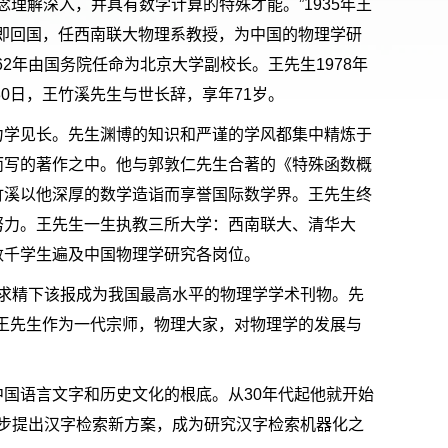
理解深入，并具有数学计算的特殊才能。”1935年王
立即回国，任西南联大物理系教授，为中国的物理学研
62年由国务院任命为北京大学副校长。王先生1978年
0日，王竹溪先生与世长辞，享年71岁。
力学见长。先生渊博的知识和严谨的学风都集中精炼于
而写的著作之中。他与郭敦仁先生合著的《特殊函数概
竹溪以他深厚的数学造诣而享誉国际数学界。王先生终
努力。王先生一生执教三所大学：西南联大、清华大
数千学生遍及中国物理学研究各岗位。
精益求精下该报成为我国最高水平的物理学学术刊物。先
。王先生作为一代宗师，物理大家，对物理学的发展与
国语言文字和历史文化的根底。从30年代起他就开始
进一步提出汉字检索新方案，成为研究汉字检索机器化之