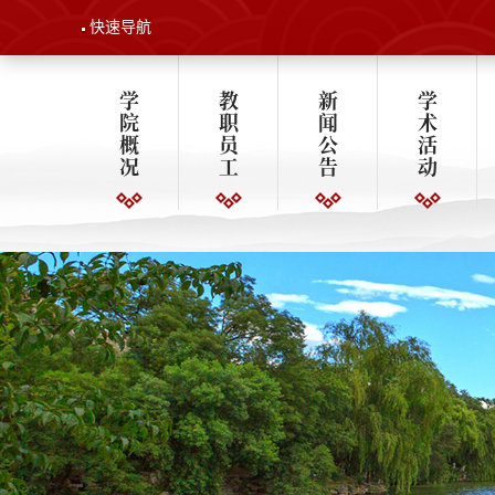
快速导航
学
教
新
学
院
职
闻
术
概
员
公
活
况
工
告
动