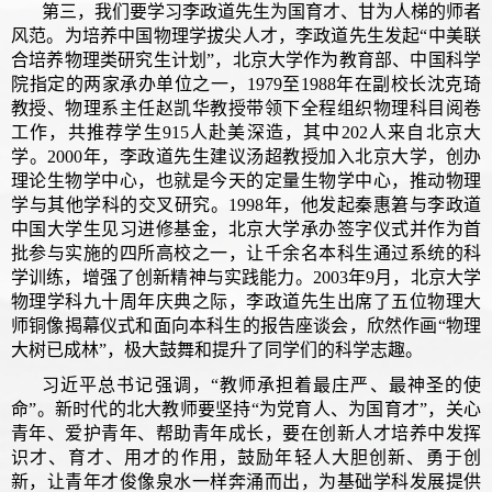
第三，我们要学习李政道先生为国育才、甘为人梯的师者
风范。为培养中国物理学拔尖人才，李政道先生发起“中美联
合培养物理类研究生计划”，北京大学作为教育部、中国科学
院指定的两家承办单位之一，1979至1988年在副校长沈克琦
教授、物理系主任赵凯华教授带领下全程组织物理科目阅卷
工作，共推荐学生915人赴美深造，其中202人来自北京大
学。2000年，李政道先生建议汤超教授加入北京大学，创办
理论生物学中心，也就是今天的定量生物学中心，推动物理
学与其他学科的交叉研究。1998年，他发起秦惠䇹与李政道
中国大学生见习进修基金，北京大学承办签字仪式并作为首
批参与实施的四所高校之一，让千余名本科生通过系统的科
学训练，增强了创新精神与实践能力。2003年9月，北京大学
物理学科九十周年庆典之际，李政道先生出席了五位物理大
师铜像揭幕仪式和面向本科生的报告座谈会，欣然作画“物理
大树已成林”，极大鼓舞和提升了同学们的科学志趣。
习近平总书记强调，“教师承担着最庄严、最神圣的使
命”。新时代的北大教师要坚持“为党育人、为国育才”，关心
青年、爱护青年、帮助青年成长，要在创新人才培养中发挥
识才、育才、用才的作用，鼓励年轻人大胆创新、勇于创
新，让青年才俊像泉水一样奔涌而出，为基础学科发展提供