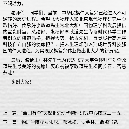
不竭动力。
老师们、同学们，当前，中华民族伟大复兴已经进入不可
逆转的历史进程。希望北大物理人和北京现代物理研究中心
珍惜好、传承好李政道先生为北大和中国物理学科发展提供
的宝贵财富，总结好、发扬好李政道先生为新时代科学工作
者树立的模范品格，把握大势，抢占先机，自觉履行高水平
科技自立自强的使命担当，把人生理想融入建成世界科技强
国的伟大进程，为实现民族复兴伟业做出北大人的新贡献。
最后，诚请王垂林先生代为转达北京大学全体师生对李政
道先生最美好的祝愿！衷心祝福李政道先生松鹤长春，智慧
永驻！
谢谢大家！
上一篇：“燕园有李”庆祝北京现代物理研究中心成立三十五周年暨庆贺李政道先生九十五岁华诞研讨会隆重举行
下一篇：物理学院校友朱彤、邹冰松、贾金锋、俞飚当选中国科学院院士