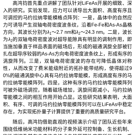
高鸿钧首先重点讲解了团队针对LiFeAs开展的细致、深
入的研究。实验发现，应力可以诱导出大面积、高度有序且
可调控的马约拉纳零能模格点阵列：一是，晶体中的自然应
力可诱导产生双轴电荷密度波条纹，沿着Fe-Fe和As-As晶格
方向，其波长分别为
λ
～2.7 nm和
λ
～24.3 nm。二是，波长
1
2
为
λ
的双轴电荷密度波对超导能隙具有明显的调制作用，即
2
当施加垂直于样品表面的磁场后，形成的磁通涡旋全部被钉
扎在超导序较弱的As-As方向电荷密度波条纹上，形成有序的
涡旋阵列。三是，双轴电荷密度波的存在可降低晶体对称
性，从而改变了费米能级附近的拓扑能带结构，使得超过9
0%的磁通涡旋中心具有马约拉纳零能模，形成高度有序的马
约拉纳零能模阵列。四是，这种有序的马约拉纳零能模阵列
可被外磁场调控，随着磁场增加，涡旋间距减小，马约拉纳
零能模之间的相互作用开始凸显。这些研究结果表明，大面
积、有序、可调的马约拉纳零能模阵列可以在LiFeAs中稳定
存在，为实现拓扑量子计算提供了重要的高质量研究平台。
随后，高鸿钧借助直观的视频演示介绍了团队近些年来
围绕低维纳米功能材料的分子束外延可控制备、生长机制、