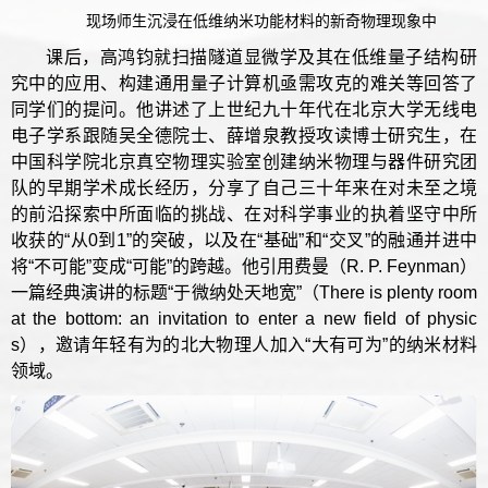
现场师生沉浸在低维纳米功能材料的新奇物理现象中
课后，高鸿钧就扫描隧道显微学及其在低维量子结构研
究中的应用、构建通用量子计算机亟需攻克的难关等回答了
同学们的提问。他讲述了上世纪九十年代在北京大学无线电
电子学系跟随吴全德院士、薛增泉教授攻读博士研究生，在
中国科学院北京真空物理实验室创建纳米物理与器件研究团
队的早期学术成长经历，分享了自己三十年来在对未至之境
的前沿探索中所面临的挑战、在对科学事业的执着坚守中所
收获的“从0到1”的突破，以及在“基础”和“交叉”的融通并进中
将“不可能”变成“可能”的跨越。他引用费曼（R. P. Feynman）
一篇经典演讲的标题“于微纳处天地宽”（There is plenty room
at the bottom: an invitation to enter a new field of physic
s），邀请年轻有为的北大物理人加入“大有可为”的纳米材料
领域。