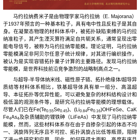
马约拉纳费米子是由物理学家马约拉纳（E. Majorana）
于1937年预言的一种基本粒子，具有电中性且反粒子是其自
身。在凝聚态物理的材料体系中，被拓扑缺陷束缚的马约拉
纳准粒子，其产生湮灭算符满足自共轭关系，通常呈现出零
能电导信号，被称为马约拉纳零能模。理论证明，马约拉纳
零能模满足非阿贝尔任意子统计规律，对其进行编织操作，
被认为是实现容错拓扑量子计算的主要路径。发现马约拉纳
零能模，是世界科技前沿竞争激烈的战略制高点之一。
与超导-半导体纳米线、磁性原子链、拓扑绝缘体/超导异
质结等材料体系相比，铁基超导体具有单一组分、高温超
导、本征拓扑等优异性能，可以避免复杂的材料结构设计和
极低温的观测条件等，是研究马约拉纳零能模的理想载体。
尽管人们已在Fe(Te
Se
)、(Li
Fe
)OHFeSe、CaK
0.55
0.45
0.84
0.16
Fe
As
及杂质辅助的锂铁砷（LiFeAs）中发现了马约拉纳零
4
4
能模，然而，这些材料体系存在由于自掺杂引起的体态不均
一、涡旋阵列无序且不可控、拓扑涡旋占比低等瓶颈，阻碍
了进一步研究和应用。因此，如何获得大面积、高度有序且