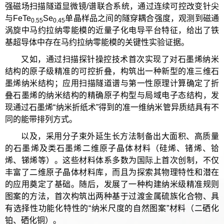
强磁场扫描隧道显微镜/谱联合系统，通过连续可控改变针尖
与FeTe
Se
单晶样品之间的隧穿耦合强度，观测到磁通
0.55
0.45
涡旋中马约拉纳零能模的近量子化电导平台特征，给出了铁
基超导体中存在马约拉纳零能模的关键性实验证据。
又如，通过扫描探针操控技术首次实现了对石墨烯纳米
结构的原子级精准的可控折叠，构筑出一种新型的准三维石
墨烯纳米结构；应用扫描隧道谱与第一性原理计算确定了折
叠石墨烯的纳米结构的精确原子构型与局域电子态结构，发
现通过石墨烯“纳米折纸术”得到的准一维纳米管异质结具有不
同的能带排列方式。
以及，采用分子束外延生长方法制备出大面积、高质量
的石墨烯及类石墨烯二维原子晶体材料（硅烯、锗烯、铪
烯、锑烯等）。这些材料体系多数为国际上首次创制，不仅
丰富了二维原子晶体材料库，而且为探索其物理特性和潜在
的应用奠定了基础。随后，发展了一种构建纳米级精准规则
图案的方法，首次构筑出两种基于过渡金属硫族化合物、具
有选择性功能化特性的“纳米尺度的自然图案”材料（二硒化
铂、硒化铜）。