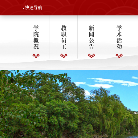
快速导航
学
教
新
学
院
职
闻
术
概
员
公
活
况
工
告
动