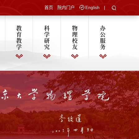
首页
院内门户
English
|
教
科
物
办
育
学
理
公
教
研
校
服
学
究
友
务