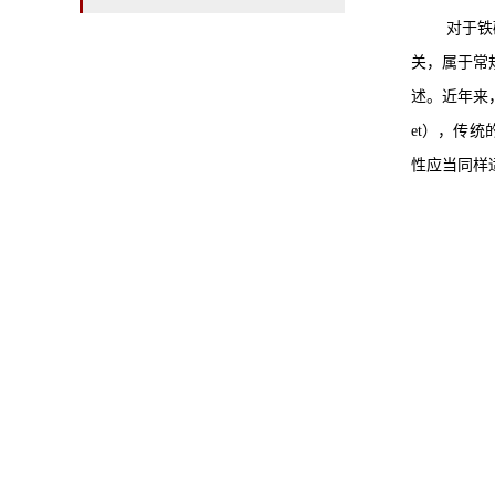
对于铁
关，属于常规
述。近年来，随着
et），传
性应当同样