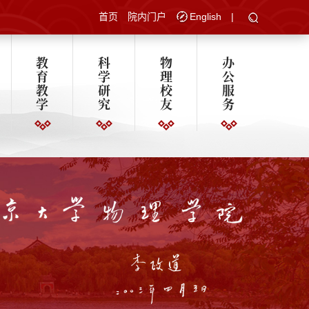
首页
院内门户
English
|
教
科
物
办
育
学
理
公
教
研
校
服
学
究
友
务