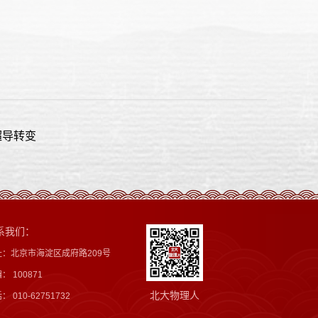
超导转变
系我们：
址：北京市海淀区成府路209号
： 100871
北大物理人
： 010-62751732