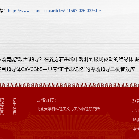
接：
https://www.nature.com/articles/s41567-026-03261-z
场竟能“激活”超导？在菱方石墨烯中观测到磁场驱动的绝缘体-
目超导体CsV3Sb5中具有“正常态记忆”的零场超导二极管效应
招
招
友情链接：
联
聘
生
信
信
北京大学科维理天文与天体物理研究所
地
息
息
邮编
电话