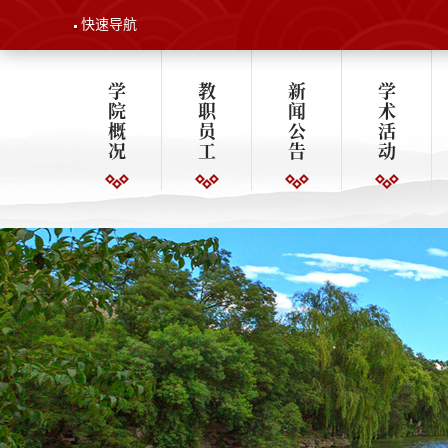
快速导航
学
教
新
学
院
职
闻
术
概
员
公
活
况
工
告
动