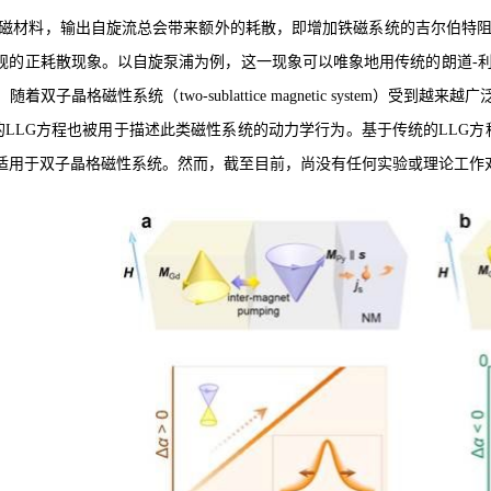
磁材料，输出自旋流总会带来额外的耗散，即增加铁磁系统的吉尔伯特阻尼（Gi
的正耗散现象。以自旋泵浦为例，这一现象可以唯象地用传统的朗道-利夫希兹-吉尔伯特（
双子晶格磁性系统（two-sublattice magnetic system）受到越来越广泛
统的LLG方程也被用于描述此类磁性系统的动力学行为。基于传统的LLG
适用于双子晶格磁性系统。然而，截至目前，尚没有任何实验或理论工作