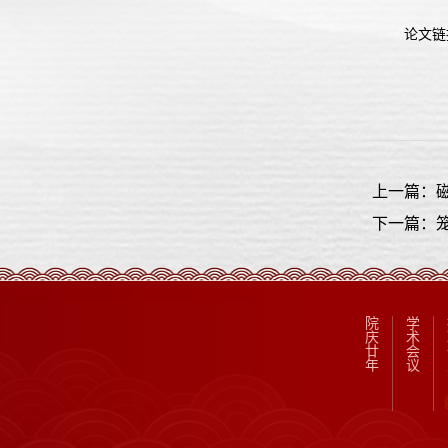
论文链
上一篇：磁
下一篇：笼
院
学
庆
术
廿
会
年
议