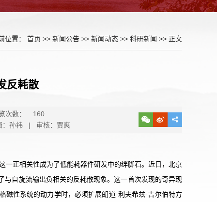
前位置：
首页
>>
新闻公告
>>
新闻动态
>>
科研新闻
>> 正文
发反耗散
览次数：
160
辑：孙祎 | 审核：贾爽
这一正相关性成为了低能耗器件研发中的绊脚石。近日，北京
了与自旋流输出负相关的反耗散现象。这一首次发现的奇异现
格磁性系统的动力学时，必须扩展朗道-利夫希兹-吉尔伯特方