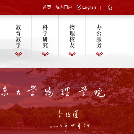
首页
院内门户
English
|
教
科
物
办
育
学
理
公
教
研
校
服
学
究
友
务