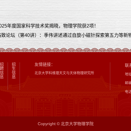
025年度国家科学技术奖揭晓，物理学院获2项！
格致论坛（第40讲）：季伟讲述通过自旋小磁针探索第五力等新
招
招
友情链接：
联
聘
生
信
信
北京大学科维理天文与天体物理研究所
地
息
息
邮编
电话
Copyright © 北京大学物理学院