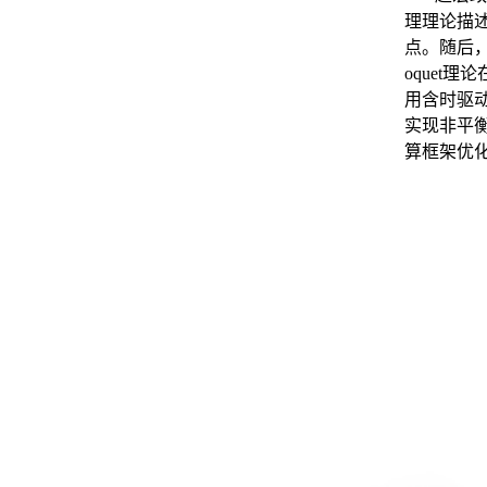
理理论描
点。随后
oque
用含时驱
实现非平
算框架优