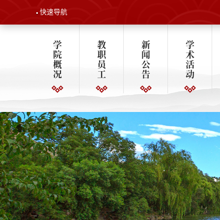
快速导航
学
教
新
学
院
职
闻
术
概
员
公
活
况
工
告
动