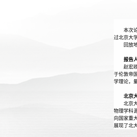
本次
过北京大学
回放地址：
报告
赵宏
于伦敦帝国
学理论，量子模
北京
北京
物理学科源
向国家重
展现了北