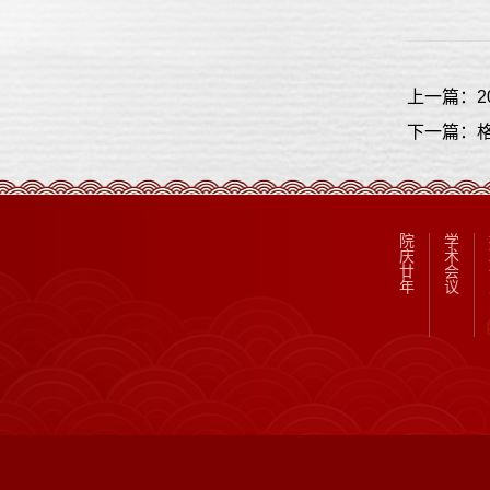
上一篇：2
下一篇：
院
学
庆
术
廿
会
年
议