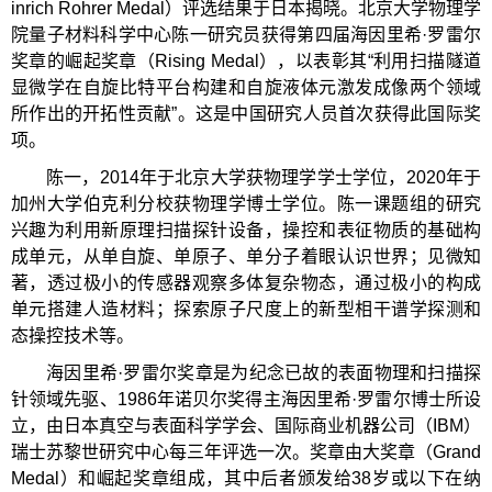
inrich Rohrer Medal）评选结果于日本揭晓。北京大学物理学
院量子材料科学中心陈一研究员获得第四届海因里希·罗雷尔
奖章的崛起奖章（Rising Medal），以表彰其“利用扫描隧道
显微学在自旋比特平台构建和自旋液体元激发成像两个领域
所作出的开拓性贡献”。这是中国研究人员首次获得此国际奖
项。
陈一，2014年于北京大学获物理学学士学位，2020年于
加州大学伯克利分校获物理学博士学位。陈一课题组的研究
兴趣为利用新原理扫描探针设备，操控和表征物质的基础构
成单元，从单自旋、单原子、单分子着眼认识世界；见微知
著，透过极小的传感器观察多体复杂物态，通过极小的构成
单元搭建人造材料；探索原子尺度上的新型相干谱学探测和
态操控技术等。
海因里希·罗雷尔奖章是为纪念已故的表面物理和扫描探
针领域先驱、1986年诺贝尔奖得主海因里希·罗雷尔博士所设
立，由日本真空与表面科学学会、国际商业机器公司（IBM）
瑞士苏黎世研究中心每三年评选一次。奖章由大奖章（Grand
Medal）和崛起奖章组成，其中后者颁发给38岁或以下在纳