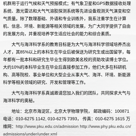
机群用于运行气候和天气预报模式；有气象卫星和GPS数据接收处理
系统、激光雷达和大气气溶胶探测系统等先进设备观测天气演变和空
气质量。除了数理基础、外语和专业训练外，我系注重学生在计算
机、信息、环境、新能源等相关领域的发展，为广大同学提供了自由
的发展方向，并重视培养学生适应社会的能力和综合素质。
大气与海洋科学系的教育目标是为大气与海洋科学领域培养杰出
人才，其85%以上的本科生在毕业后被保送为研究生或出国留学，每
年都有一批本科和研究生毕业生得到欧美名校的资助攻读博士学位。
大约10%的本科毕业生在毕业后直接参加工作，他们大多在科研机
构、高等院校、事业单位和大型企业从事大气、海洋、环境、新能源
科学等相关领域的研究、开发和管理等工作。
大气与海洋科学系真诚邀请您加入我们的团队，共同探求大气与
海洋科学的奥秘。
地址：北京市海淀区，北京大学物理学院， 邮政编码：100871
电话：010-6275 1142, 010-6275 7393， 传真：010-6275 1615 万
维网：
http://www.pku.edu.cn/admission
http://www.phy.pku.edu.cn/
admissions/under/under.xml