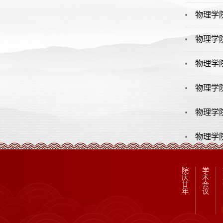
物理学
物理学
物理学
物理学
物理学
物理学
院
学
庆
术
廿
会
年
议