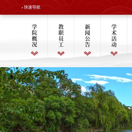
快速导航
学
教
新
学
院
职
闻
术
概
员
公
活
况
工
告
动