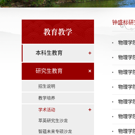
钟盛标研
教育教学
物理学
本科生教育
+
物理学
研究生教育
×
物理学
招生说明
物理学
教学培养
物理学
+
学术活动
物理学
萃英研究生沙龙
物理学
智蕴未来专硕沙龙