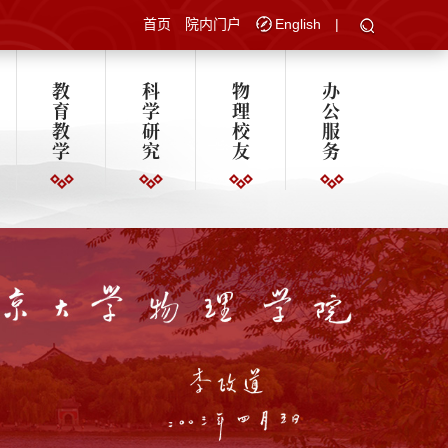
首页
院内门户
English
|
教
科
物
办
育
学
理
公
教
研
校
服
学
究
友
务