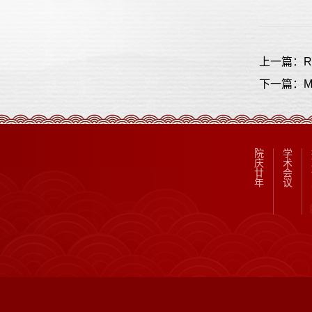
上一篇：Revis
下一篇：Multi
院
学
庆
术
廿
会
年
议