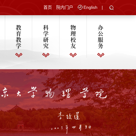
首页
院内门户
English
|
教
科
物
办
育
学
理
公
教
研
校
服
学
究
友
务