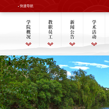
快速导航
学
教
新
学
院
职
闻
术
概
员
公
活
况
工
告
动