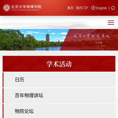
|
快速导航
首页
院内门户
English
学术活动
日历
百年物理讲坛
物院论坛