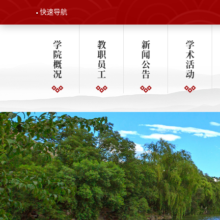
快速导航
学
教
新
学
院
职
闻
术
概
员
公
活
况
工
告
动