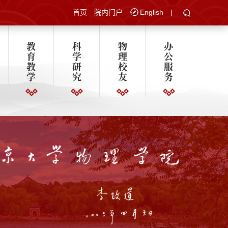
首页
院内门户
English
|
教
科
物
办
育
学
理
公
教
研
校
服
学
究
友
务