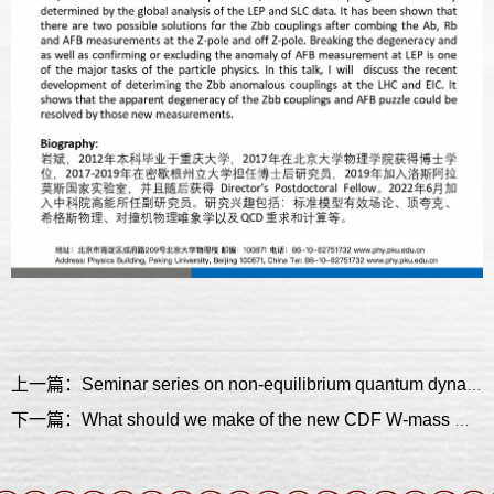
上一篇：Seminar series on non-equilibrium quantum dynamics & quantum information - Unconventional Symmetries in Quantum Many-Body Physics
下一篇：What should we make of the new CDF W-mass measurement?