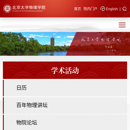
|
快速导航
首页
院内门户
English
学术活动
日历
百年物理讲坛
物院论坛