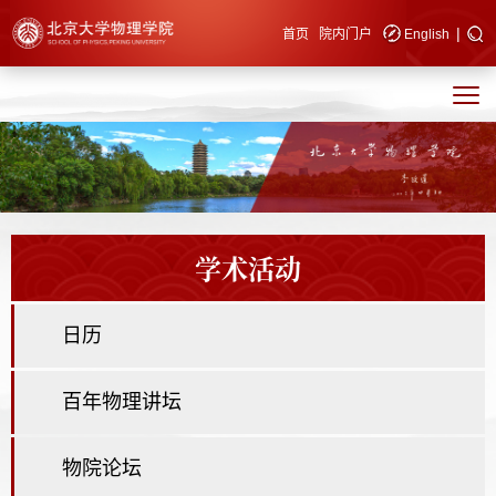
|
快速导航
首页
院内门户
English
学术活动
日历
百年物理讲坛
物院论坛