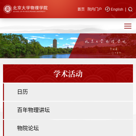
|
快速导航
首页
院内门户
English
学术活动
日历
百年物理讲坛
物院论坛