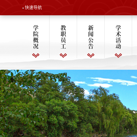
快速导航
学
教
新
学
院
职
闻
术
概
员
公
活
况
工
告
动