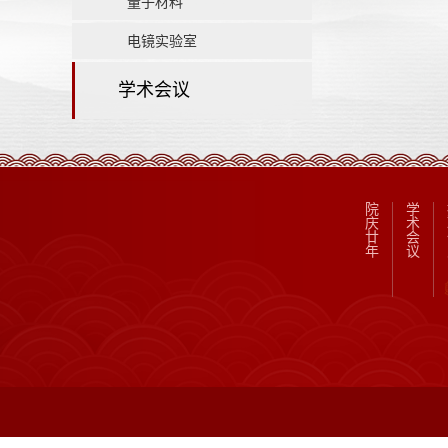
量子材料
电镜实验室
学术会议
院
学
庆
术
廿
会
年
议