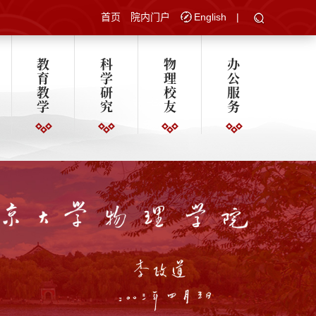
首页
院内门户
English
|
教
科
物
办
育
学
理
公
教
研
校
服
学
究
友
务