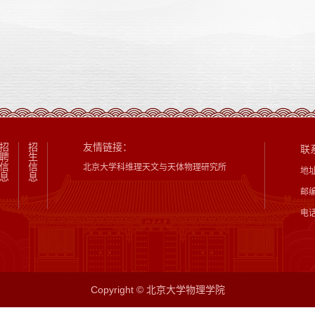
招
招
友情链接：
联
聘
生
信
信
北京大学科维理天文与天体物理研究所
地
息
息
邮编
电话
Copyright © 北京大学物理学院