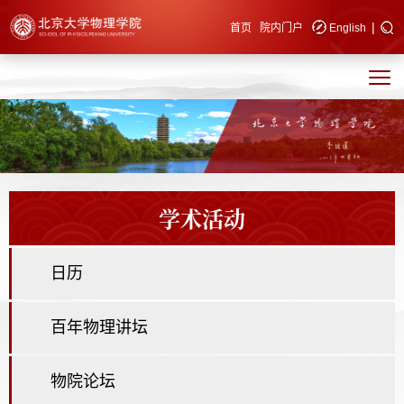
|
快速导航
首页
院内门户
English
学术活动
日历
百年物理讲坛
物院论坛