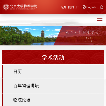
|
快速导航
首页
院内门户
English
学术活动
日历
百年物理讲坛
物院论坛